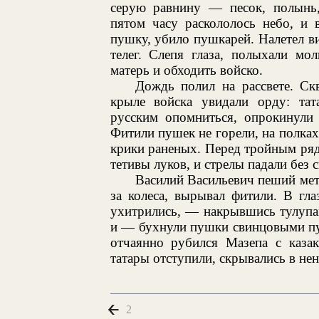
серую равнину — песок, полынь,
пятом часу раскололось небо, и 
пушку, убило пушкарей. Налетел вих
телег. Слепя глаза, полыхали м
матерь и обходить войско.
Дождь полил на рассвете. Ск
крыле войска увидали орду: та
русским опомниться, опрокинули 
Фитили пушек не горели, на полка
крики раненых. Перед тройным ряд
тетивы луков, и стрелы падали без 
Василий Васильевич пеший мета
за колеса, вырывал фитили. В гл
ухитрились, — накрывшись тулупа
и — бухнули пушки свинцовыми пул
отчаянно рубился Мазепа с каза
татары отступили, скрывались в нен
2