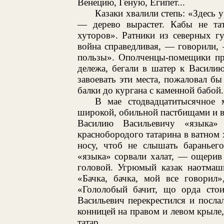
Венецию, Геную, Египет...
Казаки хвалили степь: «Здесь
— дерево вырастет. Кабы не та
хуторов». Ратники из северных г
война справедливая, — говорили, 
пользы». Ополченцы-помещики при
дележа, бегали в шатер к Василию
завоевать эти места, пожаловал бы
балки до кургана с каменной бабой.
В мае стодвадцатитысячное 
широкой, обильной пастбищами и в
Василию Васильевичу «языка»
краснобородого татарина в ватном 
носу, чтоб не слышать бараньего
«языка» сорвали халат, — ощерив 
головой. Угрюмый казак наотмаш
«Бачка, бачка, мой все говорил»
«Гололобый бачит, що орда стои
Васильевич перекрестился и посла
конницей на правом и левом крыле
татар.