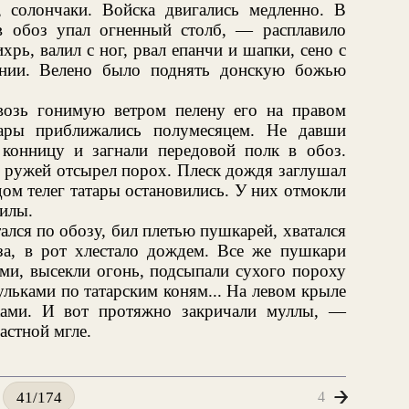
 солончаки. Войска двигались медленно. В
в обоз упал огненный столб, — расплавило
рь, валил с ног, рвал епанчи и шапки, сено с
олнии. Велено было поднять донскую божью
возь гонимую ветром пелену его на правом
тары приближались полумесяцем. Не давши
конницу и загнали передовой полк в обоз.
х ружей отсырел порох. Плеск дождя заглушал
ом телег татары остановились. У них отмокли
силы.
лся по обозу, бил плетью пушкарей, хватался
аза, в рот хлестало дождем. Все же пушкари
ми, высекли огонь, подсыпали сухого пороху
ьками по татарским коням... На левом крыле
ками. И вот протяжно закричали муллы, —
астной мгле.
4
41/174