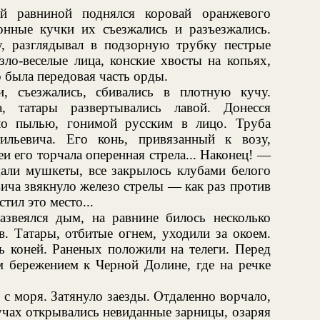
ой равниной поднялся коровай оранжевого
Конные кучки их съезжались и разъезжались.
у, разглядывал в подзорную трубку пестрые
зло-веселые лица, конские хвосты на копьях,
 была передовая часть орды.
, съезжались, сбивались в плотную кучу.
, татары развертывались лавой. Донесся
ло пылью, гонимой русским в лицо. Труба
ильевича. Его конь, привязанный к возу,
и его торчала оперенная стрела... Наконец! —
али мушкеты, все закрылось клубами белого
ича звякнуло железо стрелы — как раз против
тил это место...
развеялся дым, на равнине билось несколько
в. Татары, отбитые огнем, уходили за окоем.
ь коней. Раненых положили на телеги. Перед
м бережением к Черной Долине, где на речке
с моря. Затянуло заезды. Отдаленно ворчало,
чах открывались невиданные зарницы, озаряя