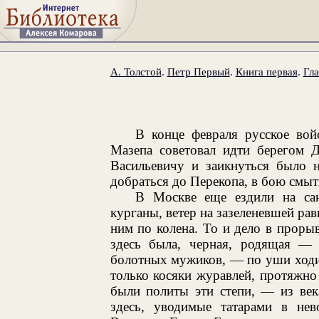
А. Толстой
.
Петр Первый
.
Книга первая
.
Гла
В конце февраля русское во
Мазепа советовал идти берегом Д
Васильевичу и заикнуться было н
добраться до Перекопа, в бою смыт
В Москве еще ездили на сан
курганы, ветер на зазеленевшей ра
ним по колена. То и дело в прорыв
здесь была, черная, родящая —
болотных мужиков, — по уши ходи
только косяки журавлей, протяжно
были политы эти степи, — из век
здесь, уводимые татарами в нев