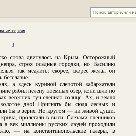
ва четвертая
3
йско снова двинулось на Крым. Осторожный
непра, строя осадные городки, но Василию
ельзя так медлить: скорее, скорее желал он
ь бесславие.
ях, а здесь куриной слепотой забархатели
внине рябил пелену поемных озер, кони шли по
ах весенних туч слепило солнце. Ах, и земля
 золотое дно! Пригнать бы сюда лесных и
ли бы в зерне. Но кругом — ни живой души,
 крича, пролетали в выси. Слезами пленников
а в век миллионы русских людей проходили
олю, — на константинопольские галеры, в