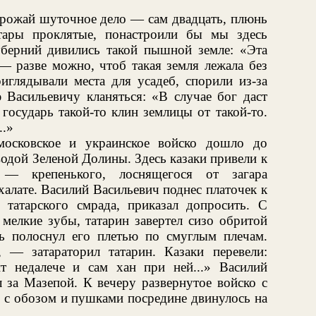
 урожай шуточное дело — сам двадцать, плюнь
тары проклятые, понастроили бы мы здесь
уберний дивились такой пышной земле: «Эта
— разве можно, чтоб такая земля лежала без
глядывали места для усадеб, спорили из-за
 Васильевичу кланяться: «В случае бог даст
 государь такой-то клин землицы от такой-то.
..»
московское и украинское войско дошло до
одой Зеленой Долины. Здесь казаки привели к
 — крепенького, лоснящегося от загара
халате. Василий Васильевич поднес платочек к
 татарского смрада, приказал допросить. С
мелкие зубы, татарин завертел сизо обритой
ь полоснул его плетью по смуглым плечам.
, — затараторил татарин. Казаки перевели:
т недалече и сам хан при ней...» Василий
л за Мазепой. К вечеру развернутое войско с
, с обозом и пушками посредине двинулось на