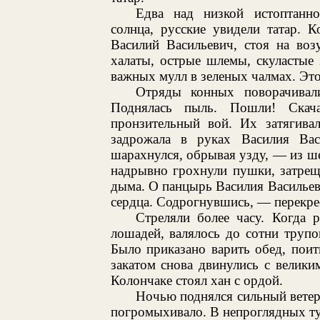
Едва над низкой истоптанн
солнца, русские увидели татар. 
Василий Васильевич, стоя на воз
халаты, острые шлемы, скуластые 
важных мулл в зеленых чалмах. Это
Отряды конных поворачивали
Поднялась пыль. Пошли! Скача
пронзительный вой. Их затягива
задрожала в руках Василия Вас
шарахнулся, обрывая узду, — из ше
надрывно грохнули пушки, затрещ
дыма. О панцырь Василия Васильев
сердца. Содрогнувшись, — перекрес
Стреляли более часу. Когда 
лошадей, валялось до сотни трупо
Было приказано варить обед, поит
закатом снова двинулись с велики
Колончаке стоял хан с ордой.
Ночью поднялся сильный ветер 
погромыхивало. В непроглядных ту