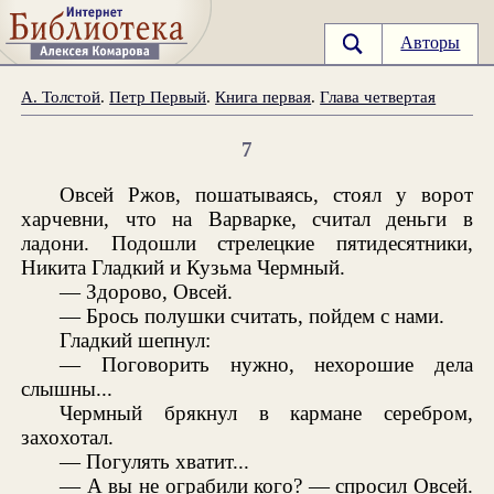
Авторы
А. Толстой
.
Петр Первый
.
Книга первая
.
Глава четвертая
7
Овсей Ржов, пошатываясь, стоял у ворот
харчевни, что на Варварке, считал деньги в
ладони. Подошли стрелецкие пятидесятники,
Никита Гладкий и Кузьма Чермный.
— Здорово, Овсей.
— Брось полушки считать, пойдем с нами.
Гладкий шепнул:
— Поговорить нужно, нехорошие дела
слышны...
Чермный брякнул в кармане серебром,
захохотал.
— Погулять хватит...
— А вы не ограбили кого? — спросил Овсей.