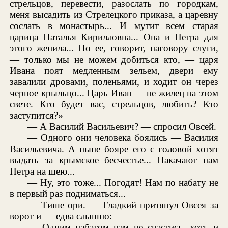
стрельцов, перевести, разослать по городкам,
меня высадить из Стрелецкого приказа, а царевну
сослать в монастырь... И мутит всем старая
царица Наталья Кирилловна... Она и Петра для
этого женила... По ее, говорит, наговору слуги,
— только мы не можем добиться кто, — царя
Ивана поят медленным зельем, двери ему
завалили дровами, поленьями, и ходит он через
черное крыльцо... Царь Иван — не жилец на этом
свете. Кто будет вас, стрельцов, любить? Кто
заступится?»
— А Василий Васильевич? — спросил Овсей.
— Одного они человека боялись — Василия
Васильевича. А ныне бояре его с головой хотят
выдать за крымское бесчестье... Накачают нам
Петра на шею...
— Ну, это тоже... Погодят! Нам по набату не
в первый раз подниматься...
— Тише ори. — Гладкий притянул Овсея за
ворот и — едва слышно:
— Одним набатом нам не спастись, хоть и