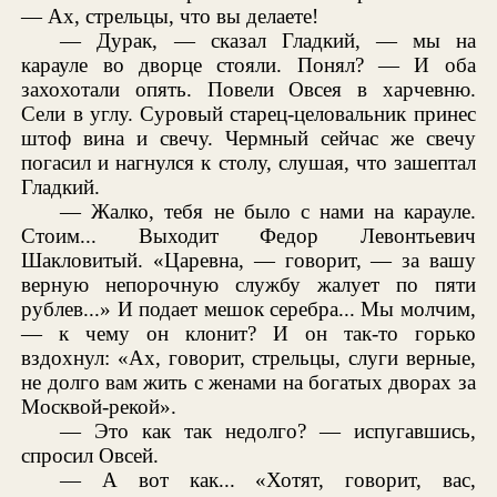
— Ах, стрельцы, что вы делаете!
— Дурак, — сказал Гладкий, — мы на
карауле во дворце стояли. Понял? — И оба
захохотали опять. Повели Овсея в харчевню.
Сели в углу. Суровый старец-целовальник принес
штоф вина и свечу. Чермный сейчас же свечу
погасил и нагнулся к столу, слушая, что зашептал
Гладкий.
— Жалко, тебя не было с нами на карауле.
Стоим... Выходит Федор Левонтьевич
Шакловитый. «Царевна, — говорит, — за вашу
верную непорочную службу жалует по пяти
рублев...» И подает мешок серебра... Мы молчим,
— к чему он клонит? И он так-то горько
вздохнул: «Ах, говорит, стрельцы, слуги верные,
не долго вам жить с женами на богатых дворах за
Москвой-рекой».
— Это как так недолго? — испугавшись,
спросил Овсей.
— А вот как... «Хотят, говорит, вас,