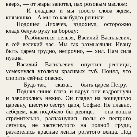
вверх, — от жары запотел, пах розовым маслом:
— И владыко и мы твоего слова ждем,
князюшко... А мы-то как будто решили...
Подошел Лихачев, вздохнул, осторожно
кладя белую руку на бороду:
— Разбиваться нельзя, Василий Васильевич,
в сей великий час. Мы так размыслили: Ивану
быть царем трудно, непрочно, — хил. Нам сила
нужна.
Василий Васильевич опустил ресницы,
усмехнулся уголком красивых губ. Понял, что
спорить сейчас опасно.
— Будь так, — сказал, — быть царем Петру.
Поднял синие глаза, и вдруг они вздрогнули
и заволоклись нежно. Он глядел на вошедшую
царевну, шестую сестру царя, Софью. Не плавно,
лебедем, как подобало бы девице, — она вошла
стремительно, распахнулись полы ее пестрого
летника, не застегнутого на полной груди,
разлетелись красные ленты рогатого венца. Под