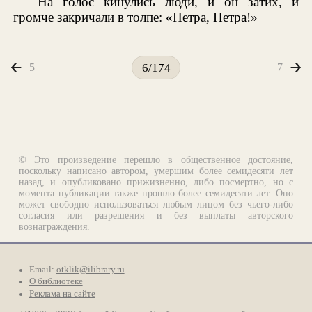
На голос кинулись люди, и он затих, и
громче закричали в толпе: «Петра, Петра!»
5
7
6/174
© Это произведение перешло в общественное достояние,
поскольку написано автором, умершим более семидесяти лет
назад, и опубликовано прижизненно, либо посмертно, но с
момента публикации также прошло более семидесяти лет. Оно
может свободно использоваться любым лицом без чьего-либо
согласия или разрешения и без выплаты авторского
вознаграждения.
Email:
otklik@ilibrary.ru
О библиотеке
Реклама на сайте