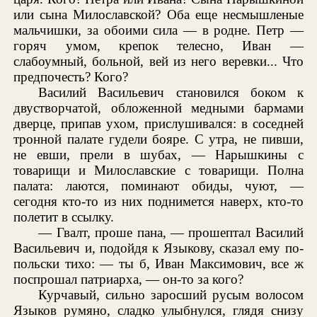
или сына Милославской? Оба еще несмышленые
мальчишки, за обоими сила — в родне. Петр —
горяч умом, крепок телесно, Иван —
слабоумный, больной, вей из него веревки... Что
предпочесть? Кого?
Василий Васильевич становился боком к
двустворчатой, обложенной медными бармами
дверце, припав ухом, прислушивался: в соседней
тронной палате гудели бояре. С утра, не пивши,
не евши, прели в шубах, — Нарышкины с
товарищи и Милославские с товарищи. Полна
палата: лаются, поминают обиды, чуют, —
сегодня кто-то из них поднимется наверх, кто-то
полетит в ссылку.
— Гвалт, проше пана, — прошептал Василий
Васильевич и, подойдя к Языкову, сказал ему по-
польски тихо: — ты б, Иван Максимович, все ж
поспрошал патриарха, — он-то за кого?
Курчавый, сильно заросший русым волосом
Языков румяно, сладко улыбнулся, глядя снизу