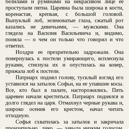
белилами и румянами на некрасивом лице ее
проступали пятна. Царевна была широка в кости,
коренастая, крепкая, с большой головой.
Выпуклый лоб, зеленоватые глаза, сжатый рот
казались не девичьими, — мужскими. Она
глядела на Василия Васильевича и, видимо,
поняла — о чем он только что говорил и что
ответил.
Ноздри ее презрительно задрожали. Она
повернулась к постели умирающего, всплеснула
руками, стиснула их и опустилась на ковер,
прижала лоб к постели.
Патриарх поднял голову, тусклый взгляд его
уставился на затылок Софьи, на ее упавшие косы.
Все, кто был в палате, насторожились. Пять
царевен начали креститься. Патриарх поднялся и
долго глядел на царя. Отмахнул черные рукава и,
широко осенив его крестом, начал читать
отходную.
Софья схватилась за затылок и закричала
пронзительно, дико, — завыла низким голосом.