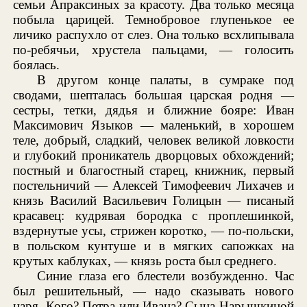
семьи Апраксиных за красоту. Два только месяца
побыла царицей. Темнобровое глупенькое ее
личико распухло от слез. Она только всхлипывала
по-ребячьи, хрустела пальцами, — голосить
боялась.
В другом конце палаты, в сумраке под
сводами, шепталась большая царская родня —
сестры, тетки, дядья и ближние бояре: Иван
Максимович Языков — маленький, в хорошем
теле, добрый, сладкий, человек великой ловкости
и глубокий проникатель дворцовых обхождений;
постный и благостный старец, книжник, первый
постельничий — Алексей Тимофеевич Лихачев и
князь Василий Васильевич Голицын — писаный
красавец: кудрявая бородка с проплешинкой,
вздернутые усы, стрижен коротко, — по-польски,
в польском кунтуше и в мягких сапожках на
крутых каблуках, — князь роста был среднего.
Синие глаза его блестели возбужденно. Час
был решительный, — надо сказывать нового
царя. Кого? Петра или Ивана? Сына Нарышкиной