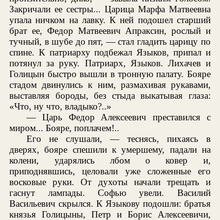
Закричали ее сестры... Царица Марфа Матвеевна
упала ничком на лавку. К ней подошел старший
брат ее, Федор Матвеевич Апраксин, рослый и
тучный, в шубе до пят, — стал гладить царицу по
спине. К патриарху подбежал Языков, припал и
потянул за руку. Патриарх, Языков. Лихачев и
Голицын быстро вышли в тронную палату. Бояре
стадом двинулись к ним, размахивая рукавами,
выставляя бороды, без стыда выкатывая глаза:
«Что, ну что, владыко?..»
— Царь Федор Алексеевич преставился с
миром... Бояре, поплачем!..
Его не слушали, — теснясь, пихаясь в
дверях, бояре спешили к умершему, падали на
колени, ударялись лбом о ковер и,
приподнявшись, целовали уже сложенные его
восковые руки. От духоты начали трещать и
гаснут лампады. Софью увели. Василий
Васильевич скрылся. К Языкову подошли: братья
князья Голицыны, Петр и Борис Алексеевичи,