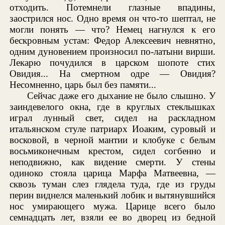
отходить. Потемнели глазные впадины,
заострился нос. Одно время он что-то шептал, не
могли понять — что? Немец нагнулся к его
бескровным устам: Федор Алексеевич невнятно,
одним дуновением произносил по-латыни вирши.
Лекарю почудился в царском шопоте стих
Овидия... На смертном одре — Овидия?
Несомненно, царь был без памяти...
Сейчас даже его дыхание не было слышно. У
заиндевелого окна, где в круглых стеклышках
играл лунный свет, сидел на раскладном
итальянском стуле патриарх Иоаким, суровый и
восковой, в черной мантии и клобуке с белым
восьмиконечным крестом, сидел согбенно и
неподвижно, как видение смерти. У стены
одиноко стояла царица Марфа Матвеевна, —
сквозь туман слез глядела туда, где из груды
перин виднелся маленький лобик и вытянувшийся
нос умирающего мужа. Царице всего было
семнадцать лет, взяли ее во дворец из бедной