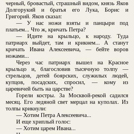
черный, бровастый, страшный видом, князь Яков
Долгорукий и братья его Лука, Борис и
Григорий. Яков сказал:
— У нас ножи взяты и панцыри под
платьем... Что ж, кричать Петра?
— Идите на крыльцо, к народу. Туда
патриарх выйдет, там и крикнем... А станут
кричать Ивана Алексеевича, — бейте воров
ножами...
Через час патриарх вышел на Красное
крыльцо и, благословив тысячную толпу —
стрельцов, детей боярских, служилых людей,
купцов, посадских, спросил, — кому из
царевичей быть на царстве?
Горели костры. За Москвой-рекой садился
месяц. Его ледяной свет мерцал на куполах. Из
толпы крикнули:
— Хотим Петра Алексеевича...
И еще хриплый голос:
— Хотим царем Ивана...