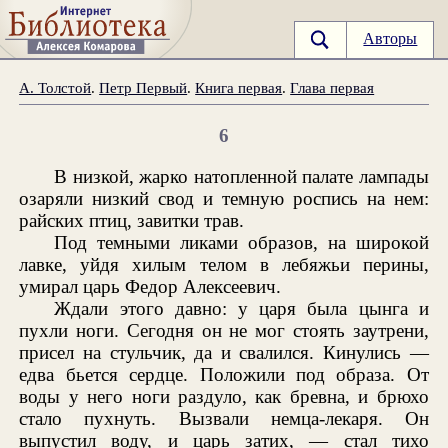
Авторы
А. Толстой
.
Петр Первый
.
Книга первая
.
Глава первая
6
В низкой, жарко натопленной палате лампады
озаряли низкий свод и темную роспись на нем:
райских птиц, завитки трав.
Под темными ликами образов, на широкой
лавке, уйдя хилым телом в лебяжьи перины,
умирал царь Федор Алексеевич.
Ждали этого давно: у царя была цынга и
пухли ноги. Сегодня он не мог стоять заутрени,
присел на стульчик, да и свалился. Кинулись —
едва бьется сердце. Положили под образа. От
воды у него ноги раздуло, как бревна, и брюхо
стало пухнуть. Вызвали немца-лекаря. Он
выпустил воду, и царь затих, — стал тихо