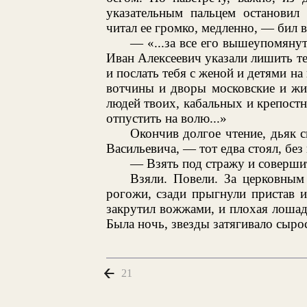
указательным пальцем остановил 
читал ее громко, медленно, — бил 
— «...за все его вышеупомяну
Иван Алексеевич указали лишить те
и послать тебя с женой и детями на
вотчины и дворы московские и жив
людей твоих, кабальных и крепостн
отпустить на волю...»
Окончив долгое чтение, дьяк с
Васильевича, — тот едва стоял, без
— Взять под стражу и совершить
Взяли. Повели. За церковным
рогожи, сзади прыгнули пристав и
закрутил вожжами, и плохая лошад
Была ночь, звезды затягивало сыро
21