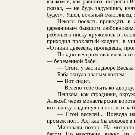
языком и, как равного, потрепал В
сказал, — не будь задумшиф, кня
будет». Ушел, вольный счастливец
Некого послать проведать в 
царевниным бывшим любовником. 
ребячьего писку кружилось в голове
приходил проклятый колдун, в уша
«Отчини двеееерь, пропадешь, проп
Поздно вечером ввалился в из
— беременной бабе:
— Стоит у вас на дворе Васька
Баба ткнула рваным локтем:
— Вот сидит.
— Велено тебе быть ко дворцу, 
Пешком, как страдники, окру
Алексей через монастырские ворота
кто шапку надвинул на нос, кто за 
— Стой веселей... Воевода н
промеж ног... Ах, как бы воеводе в г
Миновали позор. На митропо
бегом. Но навстречу, важно, из 