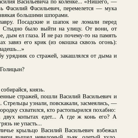
асилия Васильевича по коленке... «Нишего, —
зь Фасилий Фасильевич, перемелется — мука
, звякая большими шпорами.
лавру. Посадские и шапок не ломали перед
Стыдно было выйти на улицу. От вони, от
, дым ел глаза. И не раз почему-то на память
х завяз его крик (из окошка сквозь огонь):
адешь...»
бу урядник со стражей, закашлялся от дыма и
 Голицын?
собирайся, князь.
женные стражей, пошли Василий Васильевич и
. Стрельцы узнали, повскакали, засмеялись, —
бородку схватился, кто растопырился похабно:
а двух копытах едет... А где ж конь его? А
рязь не упасть...
личье крыльцо Василий Васильевич взбежал
двери вышел неведомый дьяк, одетый худо,