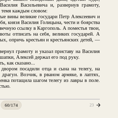
Василия Васильевича и, развернув грамоту,
в темя каждым словом:
тые вины великие государи Петр Алексеевич и
бя, князя Василия Голицына, чести и боярства
 вечную ссылку в Каргополь. А поместья твои,
оты отписать на себя, великих государей. А
ых, опричь крестьян и крестьянских детей, —
вернул грамоту и указал приставу на Василия
 шапки, Алексей держал его под руку.
, как сказано...
 двором посадили отца и сына на телегу, на
 драгун. Возчик, в рваном армяке, в лаптях,
енка потащила шагом телегу из лавры в поле.
стью.
23
60/174