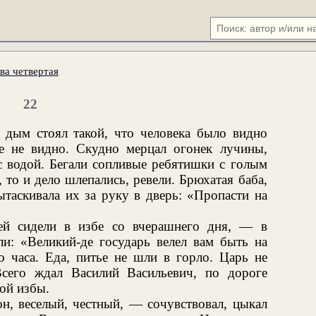
ва четвертая
22
, дым стоял такой, что человека было видно
е не видно. Скудно мерцал огонек лучины,
с водой. Бегали сопливые ребятишки с голым
 то и дело шлепались, ревели. Брюхатая баба,
ытаскивала их за руку в дверь: «Пропасти на
ей сидели в избе со вчерашнего дня, — в
ли: «Великий-де государь велел вам быть на
го часа. Еда, питье не шли в горло. Царь не
Всего ждал Василий Васильевич, по дороге
ой избы.
н, веселый, честный, — сочувствовал, цыкал