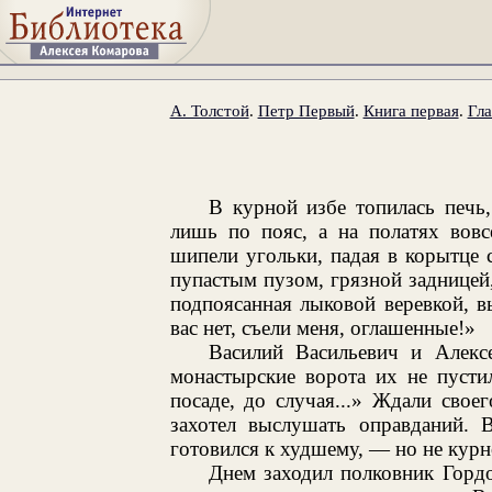
А. Толстой
.
Петр Первый
.
Книга первая
.
Гла
В курной избе топилась печь
лишь по пояс, а на полатях вовс
шипели угольки, падая в корытце 
пупастым пузом, грязной задницей,
подпоясанная лыковой веревкой, в
вас нет, съели меня, оглашенные!»
Василий Васильевич и Алекс
монастырские ворота их не пусти
посаде, до случая...» Ждали свое
захотел выслушать оправданий. 
готовился к худшему, — но не курн
Днем заходил полковник Гордо