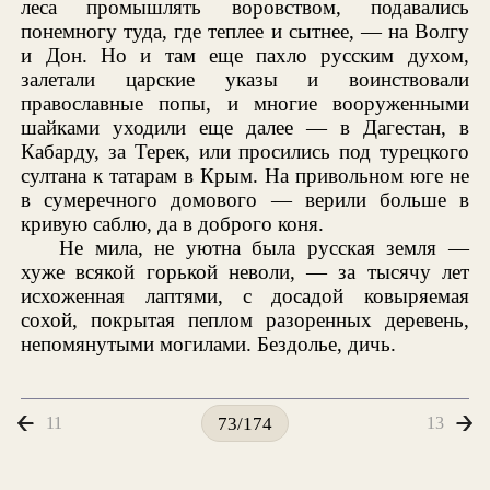
леса промышлять воровством, подавались
понемногу туда, где теплее и сытнее, — на Волгу
и Дон. Но и там еще пахло русским духом,
залетали царские указы и воинствовали
православные попы, и многие вооруженными
шайками уходили еще далее — в Дагестан, в
Кабарду, за Терек, или просились под турецкого
султана к татарам в Крым. На привольном юге не
в сумеречного домового — верили больше в
кривую саблю, да в доброго коня.
Не мила, не уютна была русская земля —
хуже всякой горькой неволи, — за тысячу лет
исхоженная лаптями, с досадой ковыряемая
сохой, покрытая пеплом разоренных деревень,
непомянутыми могилами. Бездолье, дичь.
11
13
73/174