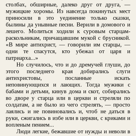
столбах, обширные, далеко друг от друга, —
мужицкие хоромы. Из навсегда покинутых мест
приносили в это уединение только сказки,
былины да унывные песни. Верили в домового и
лешего. Молиться ходили к суровым старцам-
раскольникам, причащавшим мукой с брусникой.
«В мире антихрист, — говорили им старцы, —
одни те спасутся, кто убежал от царя и
патриарха...»
Но случилось, что и до дремучей глуши, до
этого последнего края добирались слуги
антихристовы, посланные искать
неповинующихся и лающих. Тогда мужики с
бабами и детьми, кинув дома и скот, собирались
во дворе у старца или в церкви и стреляли по
солдатам, а не было из чего стрелять, — просто
лаялись и не повиновались и, чтоб не даться в
руки, сжигались в избе или в церкви, с криками и
вопленым пением...
Люди легкие, бежавшие от нужды и неволи в