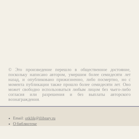
© Это произведение перешло в общественное достояние,
поскольку написано автором, умершим более семидесяти лет
назад, и опубликовано прижизненно, либо посмертно, но с
момента публикации также прошло более семидесяти лет. Оно
может свободно использоваться любым лицом без чьего-либо
согласия или разрешения и без выплаты авторского
вознаграждения.
Email:
otklik@ilibrary.ru
О библиотеке
Реклама на сайте
©1996—2026 Алексей Комаров. Подборка произведений,