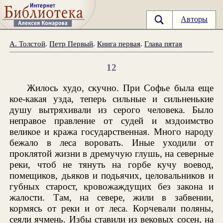
Авторы
А. Толстой
.
Петр Первый
.
Книга первая
.
Глава пятая
12
Жилось худо, скучно. При Софье была еще
кое-какая узда, теперь сильные и сильненькие
душу вытряхивали из серого человека. Было
неправое правление от судей и мздоимство
великое и кража государственная. Много народу
бежало в леса воровать. Иные уходили от
проклятой жизни в дремучую глушь, на северные
реки, чтоб не тянуть на горбе кучу воевод,
помещиков, дьяков и подьячих, целовальников и
губных старост, кровожаждущих без закона и
жалости. Там, на севере, жили в забвении,
кормясь от реки и от леса. Корчевали поляны,
сеяли ячмень. Избы ставили из вековых сосен, на