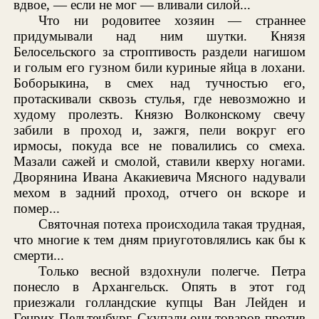
вдвое, — если не мог — вливали силой...
Что ни родовитее хозяин — страннее
придумывали над ним шутки. Князя
Белосельского за строптивость раздели нагишом
и голым его гузном били куриные яйца в лохани.
Боборыкина, в смех над тучностью его,
протаскивали сквозь стулья, где невозможно и
худому пролезть. Князю Волконскому свечу
забили в проход и, зажгя, пели вокруг его
ирмосы, покуда все не повалились со смеха.
Мазали сажей и смолой, ставили кверху ногами.
Дворянина Ивана Акакиевича Мясного надували
мехом в задний проход, отчего он вскоре и
помер...
Святочная потеха происходила такая трудная,
что многие к тем дням приуготовлялись как бы к
смерти...
Только весной вздохнули полегче. Петра
понесло в Архангельск. Опять в этот год
приезжали голландские купцы Ван Лейден и
Генрих Пельтенбург. Скупали они товаров против