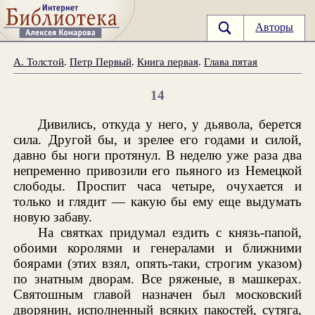
Авторы
А. Толстой
.
Петр Первый
.
Книга первая
.
Глава пятая
14
Дивились, откуда у него, у дьявола, берется
сила. Другой бы, и зрелее его годами и силой,
давно бы ноги протянул. В неделю уже раза два
непременно привозили его пьяного из Немецкой
слободы. Проспит часа четыре, очухается и
только и глядит — какую бы ему еще выдумать
новую забаву.
На святках придумал ездить с князь-папой,
обоими королями и генералами и ближними
боярами (этих взял, опять-таки, строгим указом)
по знатным дворам. Все ряженые, в машкерах.
Святошным главой назначен был московский
дворянин, исполненный всяких пакостей, сутяга,