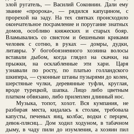
злой ругатель, — Василий Соковнин. Дали ему
звание «пророка», — рядился капуцином, с
прорехой на заду. На тех святках происходило
окончательное посрамление и поругание знатных
домов, особливо княжеских и старых бояр.
Вламывались со свистом и бешеными криками
человек с сотню, в руках — домры, дудки,
литавры. У богобоязненного хозяина волосы
вставали дыбом, когда глядел на скачки, на
прыжки, на осклабленные эти хари. Царя
узнавали по росту, по платью голландского
шкипера, — суконные штаны пузырями до колен,
шерстяные чулки, деревянные туфли, круглая,
вроде турецкой, шапка. Лицо либо цветным
платком обвязано, либо прилеплен длинный нос.
Музыка, топот, хохот. Вся кумпания, не
разбирая места, кидалась к столам, требовала
капусты, печеных яиц, колбас, водки с перцем,
девок-плясиц... Дом ходил ходуном, в табачном
дыму, в чаду пили до изумления, а хозяин пил