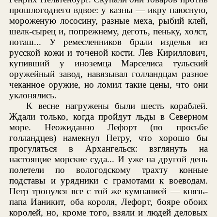
прошлогоднего вдвое: у казны — икру паюсную,
мороженую лососину, разные меха, рыбий клей,
шелк-сырец и, попрежнему, деготь, пеньку, холст,
поташ... У ремесленников брали изделья из
русской кожи и точеной кости. Лев Кириллович,
купивший у иноземца Марселиса тульский
оружейный завод, навязывал голландцам разное
чеканное оружие, но ломил такие цены, что они
уклонялись.
К весне нагружены были шесть кораблей.
Ждали только, когда пройдут льды в Северном
море. Неожиданно Лефорт (по просьбе
голландцев) намекнул Петру, что хорошо бы
прогуляться в Архангельск: взглянуть на
настоящие морские суда... И уже на другой день
полетели по вологодскому трахту конные
подставы и урядники с грамотами к воеводам.
Петр тронулся все с той же кумпанией — князь-
папа Ианикит, оба короля, Лефорт, бояре обоих
королей, но, кроме того, взяли и людей деловых