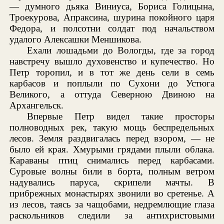
— думного дьяка Виниуса, Бориса Голицына,
Троекурова, Апраксина, шурина покойного царя
Федора, и полсотни солдат под начальством
удалого Алексашки Меншикова.
Ехали лошадьми до Вологды, где за город
навстречу вышло духовенство и купечество. Но
Петр торопил, и в тот же день сели в семь
карбасов и поплыли по Сухони до Устюга
Великого, а оттуда Северною Двиною на
Архангельск.
Впервые Петр видел такие просторы
полноводных рек, такую мощь беспредельных
лесов. Земля раздвигалась перед взором, — не
было ей края. Хмурыми грядами плыли облака.
Караваны птиц снимались перед карбасами.
Суровые волны били в борта, полным ветром
надувались паруса, скрипели мачты. В
прибрежных монастырях звонили во сретенье. А
из лесов, таясь за чащобами, недремлющие глаза
раскольников следили за антихристовыми