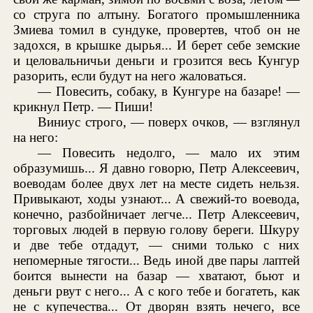
со струга по алтыну. Богатого промышленника
Змиева томил в сундуке, провертев, чтоб он не
задохся, в крышке дырья... И берет себе земские
и целовальничьи деньги и грозится весь Кунгур
разорить, если будут на него жаловаться.
— Повесить, собаку, в Кунгуре на базаре! —
крикнул Петр. — Пиши!
Виниус строго, — поверх очков, — взглянул
на него:
— Повесить недолго, — мало их этим
образумишь... Я давно говорю, Петр Алексеевич,
воеводам более двух лет на месте сидеть нельзя.
Привыкают, ходы узнают... А свежий-то воевода,
конечно, разбойничает легче... Петр Алексеевич,
торговых людей в первую голову береги. Шкуру
и две тебе отдадут, — сними только с них
непомерные тягости... Ведь иной две пары лаптей
боится вынести на базар — хватают, бьют и
деньги рвут с него... А с кого тебе и богатеть, как
не с купечества... От дворян взять нечего, все