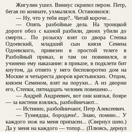
Жигулин ушел. Виниус скрипел пером. Петр,
бегая по комнате, ухмылялся. Остановился:
— Ну, что у тебя еще?.. Читай короче...
— Опять разбойные дела. На троицкой
дороге обоз с казной разбили, двоих убили до
смерти... По розыску взят со двора Степка
Одоевский, младший сын князя Семена
Одоевского, привезен в простой телеге в
Разбойный приказ, и там он повинился, и
учинено ему наказание: в приказе, в подклети бит
кнутом, да отнято у него бесповоротно дом на
Москве и четыреста дворов крестьянских. Отцом,
князем Семеном, взят на поруки... А из дворни
его, Степки, пятнадцать человек повешено...
— Андрей Андреевич, вот они князья, бояре
— за кистени взялись, разбойничают...
— Истинно, разбойничают, Петр Алексеевич.
— Тунеядцы, бородачи!.. Знаю, помню... У
каждого нож на меня припасен... (Свернул шею.)
Да у меня на каждого — топор... (Плюясь, дернул