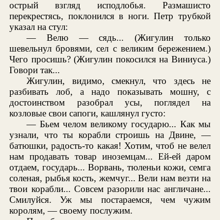
острый взгляд исподлобья. Размашисто
перекрестясь, поклонился в ноги. Петр трубкой
указал на стул:
— Велю — сядь... (Жигулин только
шевельнул бровями, сел с великим бережением.)
Чего просишь? (Жигулин покосился на Виниуса.)
Говори так...
Жигулин, видимо, смекнул, что здесь не
разбивать лоб, а надо показывать мошну, с
достоинством разобрал усы, поглядел на
козловые свои сапоги, кашлянул густо:
— Бьем челом великому государю... Как мы
узнали, что ты корабли строишь на Двине, —
батюшки, радость-то какая! Хотим, чтоб не велел
нам продавать товар иноземцам... Ей-ей даром
отдаем, государь... Ворвань, тюленьи кожи, семга
соленая, рыбья кость, жемчуг... Вели нам везти на
твои корабли... Совсем разорили нас англичане...
Смилуйся. Уж мы постараемся, чем чужим
королям, — своему послужим.