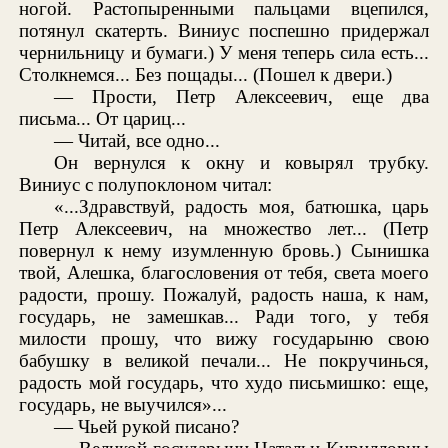
ногой. Растопыренными пальцами вцепился,
потянул скатерть. Виниус поспешно придержал
чернильницу и бумаги.) У меня теперь сила есть...
Столкнемся... Без пощады... (Пошел к двери.)
— Прости, Петр Алексеевич, еще два
письма... От цариц...
— Читай, все одно...
Он вернулся к окну и ковырял трубку.
Виниус с полупоклоном читал:
«...Здравствуй, радость моя, батюшка, царь
Петр Алексеевич, на множество лет... (Петр
повернул к нему изумленную бровь.) Сынишка
твой, Алешка, благословения от тебя, света моего
радости, прошу. Пожалуй, радость наша, к нам,
государь, не замешкав... Ради того, у тебя
милости прошу, что вижу государыню свою
бабушку в великой печали... Не покручинься,
радость мой государь, что худо письмишко: еще,
государь, не выучился»...
— Чьей рукой писано?