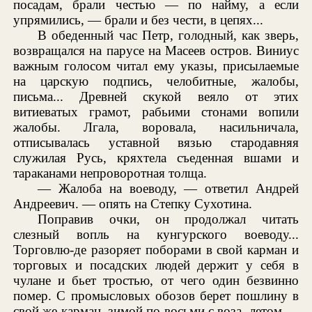
посадам, брали честью — по найму, а если
упрямились, — брали и без чести, в цепях...
В обеденный час Петр, голодный, как зверь,
возвращался на парусе на Масеев остров. Виниус
важным голосом читал ему указы, присылаемые
на царскую подпись, челобитные, жалобы,
письма... Древней скукой веяло от этих
витиеватых грамот, рабьими стонами вопили
жалобы. Лгала, воровала, насильничала,
отписывалась уставной вязью стародавняя
служилая Русь, кряхтела съеденная вшами и
тараканами непроворотная толща.
— Жалоба на воеводу, — ответил Андрей
Андреевич. — опять на Степку Сухотина.
Поправив очки, он продолжал читать
слезный вопль на кунгурского воеводу...
Торговлю-де разоряет поборами в свой карман и
торговых и посадских людей держит у себя в
чулане и бьет тростью, от чего один безвинно
помер. С промысловых обозов берет пошлину в
свой же карман, зимой по восьми с воза, летом —