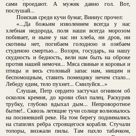
сами проедают. А мужик давно гол. Вот,
послушай...
Поискав среди кучи бумаг, Виниус прочел:
«...Да божьим изволением всегда у нас
хлебная недорода, поля наши всегда морозом
побивает, и ныне у нас ни хлеба, ни дров, ни
скотины нет, погибаем голодною и озябаем
студеною смертью... Воззри, государь, на нашу
скудность и бедность, вели нам быть на оброке
против нашей немочи... Мяса свиные и коровьи и
птицы и весь столовый запас нам, нищим и
беспомощным, ставить помещику нечем стало...
Лебеду едим, тело пухнет... Смилуйся...»
Слушая, Петр сердито застучал огнивом об
осколок кремня, до крови сбил палец. Раскурив
трубку, глубоко вдыхал дым... Непроворотное
бытие!.. Сквозь летящие тучи солнце волновалось
на посиневшей реке. На том берегу поднимались
на стапелях ребра строящегося корабля. Стучали
топоры, визжали пилы. Там пахло табачком,