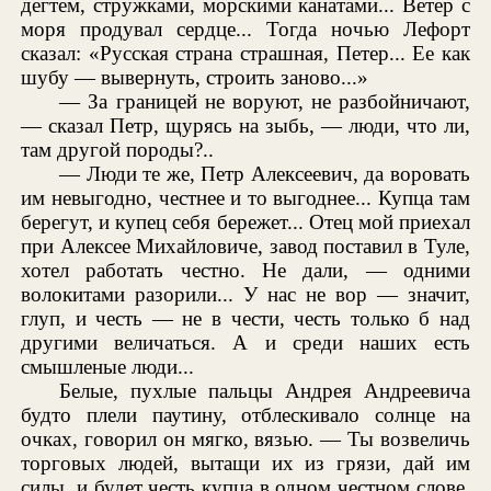
дегтем, стружками, морскими канатами... Ветер с
моря продувал сердце... Тогда ночью Лефорт
сказал: «Русская страна страшная, Петер... Ее как
шубу — вывернуть, строить заново...»
— За границей не воруют, не разбойничают,
— сказал Петр, щурясь на зыбь, — люди, что ли,
там другой породы?..
— Люди те же, Петр Алексеевич, да воровать
им невыгодно, честнее и то выгоднее... Купца там
берегут, и купец себя бережет... Отец мой приехал
при Алексее Михайловиче, завод поставил в Туле,
хотел работать честно. Не дали, — одними
волокитами разорили... У нас не вор — значит,
глуп, и честь — не в чести, честь только б над
другими величаться. А и среди наших есть
смышленые люди...
Белые, пухлые пальцы Андрея Андреевича
будто плели паутину, отблескивало солнце на
очках, говорил он мягко, вязью. — Ты возвеличь
торговых людей, вытащи их из грязи, дай им
силы, и будет честь купца в одном честном слове,