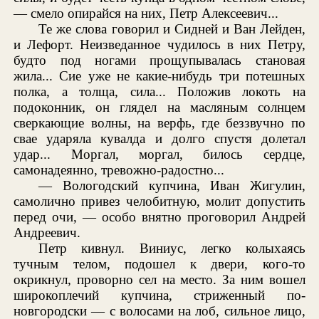
— смело опирайся на них, Петр Алексеевич...
Те же слова говорил и Сидней и Ван Лейден,
и Лефорт. Неизведанное чудилось в них Петру,
будто под ногами прощупывалась становая
жила... Сие уже не какие-нибудь три потешных
полка, а толща, сила... Положив локоть на
подоконник, он глядел на масляным солнцем
сверкающие волны, на верфь, где беззвучно по
свае ударяла кувалда и долго спустя долетал
удар... Моргал, моргал, билось сердце,
самонадеянно, тревожно-радостно...
— Вологодский купчина, Иван Жигулин,
самолично привез челобитную, молит допустить
перед очи, — особо внятно проговорил Андрей
Андреевич.
Петр кивнул. Виниус, легко колыхаясь
тучным телом, подошел к двери, кого-то
окрикнул, проворно сел на место. За ним вошел
широкоплечий купчина, стриженный по-
новгородски — с волосами на лоб, сильное лицо,