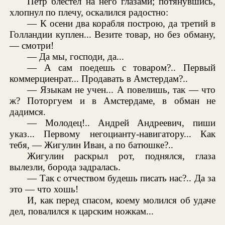
Петр блестел на него глазами; потянувшись,
хлопнул по плечу, оскалился радостно:
— К осени два корабля построю, да третий в
Голландии куплен... Везите товар, но без обману,
— смотри!
— Да мы, господи, да...
— А сам поедешь с товаром?.. Первый
коммерциенрат... Продавать в Амстердам?..
— Языкам не учен... А повелишь, так — что
ж? Поторгуем и в Амстердаме, в обман не
дадимся.
— Молодец!.. Андрей Андреевич, пиши
указ... Первому негоцианту-навигатору... Как
тебя, — Жигулин Иван, а по батюшке?..
Жигулин раскрыл рот, поднялся, глаза
вылезли, борода задралась.
— Так с отчеством будешь писать нас?.. Да за
это — что хошь!
И, как перед спасом, коему молился об удаче
дел, повалился к царским ножкам...