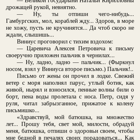
— Великой государыни Натальи Кирилловны
дрожащей рукой, невнятно.
— Ну, ты отпиши чего-нибудь...
Гамбургских, мол, кораблей жду... Здоров, в море
не хожу, пусть не кручинятся... Да чтоб скоро не
ждали, слышишь...
Виниус проговорил с тихим вздохом:
— Царевича Алексея Петровича к письму
своеручно приложен пальчик в чернилах...
— Ну, ладно, ладно — пальчик... (Фыркнул
носом, взял у Виниуса второе письмо.) Пальчик!..
Письмо от жены он прочел в лодке. Свежий
ветер с моря наполнял парус, утлый ботик, как
живой, нырял и взносился, пенные волны били о
борт, пена воды пролетала с носа. Петр, сидя у
руля, читал забрызганное, прижатое к колену
письмишко...
«Здравствуй, мой батюшка, на множество
лет... Прошу тебя, свет мой, милости, обрадуй
меня, батюшка, отпиши о здоровьи своем, чтобы
мне бедной в печалях своих порадоваться... Как