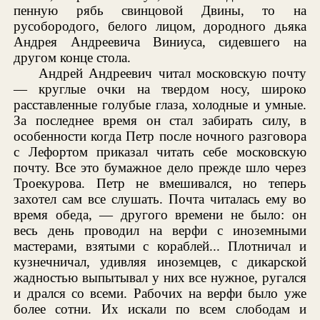
пенную рябь свинцовой Двины, то на
русобородого, белого лицом, дородного дьяка
Андрея Андреевича Виниуса, сидевшего на
другом конце стола.
Андрей Андреевич читал московскую почту
— круглые очки на твердом носу, широко
расставленные голубые глаза, холодные и умные.
За последнее время он стал забирать силу, в
особенности когда Петр после ночного разговора
с Лефортом приказал читать себе московскую
почту. Все это бумажное дело прежде шло через
Троекурова. Петр не вмешивался, но теперь
захотел сам все слушать. Почта читалась ему во
время обеда, — другого времени не было: он
весь день проводил на верфи с иноземными
мастерами, взятыми с кораблей... Плотничал и
кузнечничал, удивляя иноземцев, с дикарской
жадностью выпытывал у них все нужное, ругался
и дрался со всеми. Рабочих на верфи было уже
более сотни. Их искали по всем слободам и