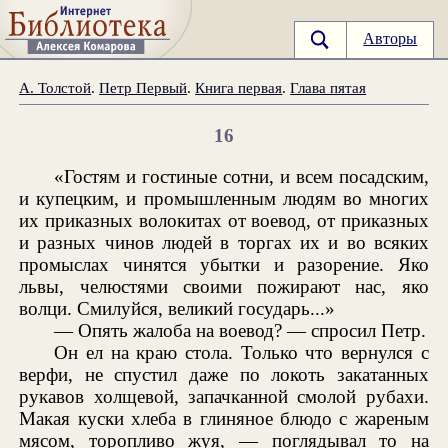
Авторы
А. Толстой
.
Петр Первый
.
Книга первая
.
Глава пятая
16
«Гостям и гостиные сотни, и всем посадским,
и купецким, и промышленным людям во многих
их приказных волокитах от воевод, от приказных
и разных чинов людей в торгах их и во всяких
промыслах чинятся убытки и разорение. Яко
львы, челюстями своими пожирают нас, яко
волци. Смилуйся, великий государь...»
— Опять жалоба на воевод? — спросил Петр.
Он ел на краю стола. Только что вернулся с
верфи, не спустил даже по локоть закатанных
рукавов холщевой, запачканной смолой рубахи.
Макая куски хлеба в глиняное блюдо с жареным
мясом, торопливо жуя, — поглядывал то на