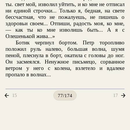
ты. свет мой, изволил уйтить, и ко мне не отписал
ни единой строчки... Только я, бедная, на свете
бессчастная, что не пожалуешь, не пишешь о
здоровьи своем... Отпиши, радость моя, ко мне,
— как ты ко мне изволишь быть... А я с
Олешенькой жива...»
Ботик черпнул бортом. Петр торопливо
положил руль налево, большая волна, шумя
пеной, плеснула в борт, окатила с головы до ног.
Он засмеялся. Ненужное письмецо, сорванное
ветром у него с колена, взлетело и вдалеке
пропало в волнах...
15
17
77/174