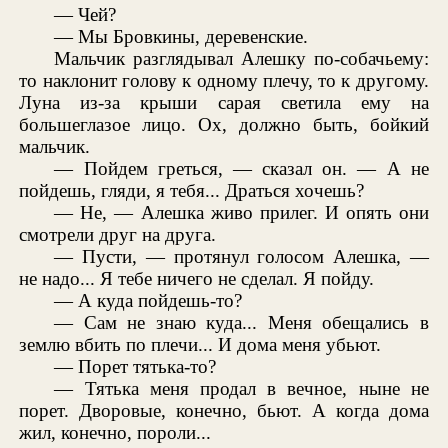
— Чей?
— Мы Бровкины, деревенские.
Мальчик разглядывал Алешку по-собачьему:
то наклонит голову к одному плечу, то к другому.
Луна из-за крыши сарая светила ему на
большеглазое лицо. Ох, должно быть, бойкий
мальчик.
— Пойдем греться, — сказал он. — А не
пойдешь, гляди, я тебя... Драться хочешь?
— Не, — Алешка живо прилег. И опять они
смотрели друг на друга.
— Пусти, — протянул голосом Алешка, —
не надо... Я тебе ничего не сделал. Я пойду.
— А куда пойдешь-то?
— Сам не знаю куда... Меня обещались в
землю вбить по плечи... И дома меня убьют.
— Порет тятька-то?
— Тятька меня продал в вечное, ныне не
порет. Дворовые, конечно, бьют. А когда дома
жил, конечно, пороли...