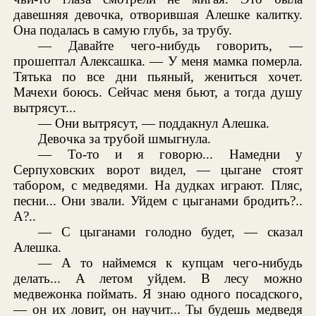
давешняя девочка, отворившая Алешке калитку.
Она подалась в самую глубь, за трубу.
— Давайте чего-нибудь говорить, —
прошептал Алексашка. — У меня мамка померла.
Тятька по все дни пьяный, жениться хочет.
Мачехи боюсь. Сейчас меня бьют, а тогда душу
вытрясут...
— Они вытрясут, — поддакнул Алешка.
Девочка за трубой шмыгнула.
— То-то и я говорю... Намедни у
Серпуховских ворот видел, — цыгане стоят
табором, с медведями. На дудках играют. Пляс,
песни... Они звали. Уйдем с цыганами бродить?..
А?..
— С цыганами голодно будет, — сказал
Алешка.
— А то наймемся к купцам чего-нибудь
делать... А летом уйдем. В лесу можно
медвежонка поймать. Я знаю одного посадского,
— он их ловит, он научит... Ты будешь медведя