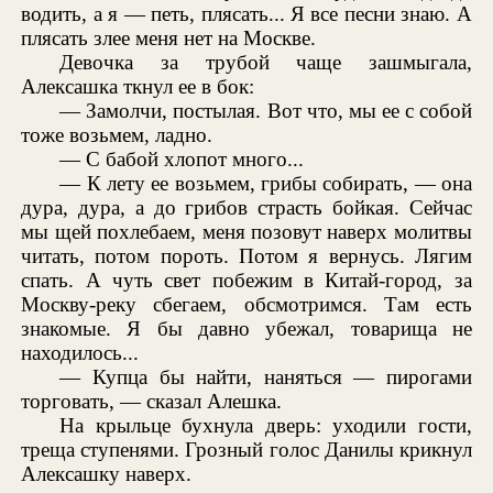
водить, а я — петь, плясать... Я все песни знаю. А
плясать злее меня нет на Москве.
Девочка за трубой чаще зашмыгала,
Алексашка ткнул ее в бок:
— Замолчи, постылая. Вот что, мы ее с собой
тоже возьмем, ладно.
— С бабой хлопот много...
— К лету ее возьмем, грибы собирать, — она
дура, дура, а до грибов страсть бойкая. Сейчас
мы щей похлебаем, меня позовут наверх молитвы
читать, потом пороть. Потом я вернусь. Лягим
спать. А чуть свет побежим в Китай-город, за
Москву-реку сбегаем, обсмотримся. Там есть
знакомые. Я бы давно убежал, товарища не
находилось...
— Купца бы найти, наняться — пирогами
торговать, — сказал Алешка.
На крыльце бухнула дверь: уходили гости,
треща ступенями. Грозный голос Данилы крикнул
Алексашку наверх.