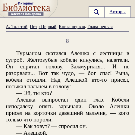
Авторы
А. Толстой
.
Петр Первый
.
Книга первая
.
Глава первая
8
Турманом скатился Алешка с лестницы в
сугроб. Желтозубые кобели кинулись, налетели.
Он спрятал голову. Зажмурился... И не
разорвали... Вот так чудо, — бог спас! Рыча,
кобели отошли. Над Алешкой кто-то присел,
потыкал пальцем в голову:
— Эй, ты кто?
Алешка выпростал один глаз. Кобели
неподалеку опять зарычали. Около Алешки
присел на корточки давешний мальчик, — кого
только что пороли.
— Как зовут? — спросил он.
— Алешкой.