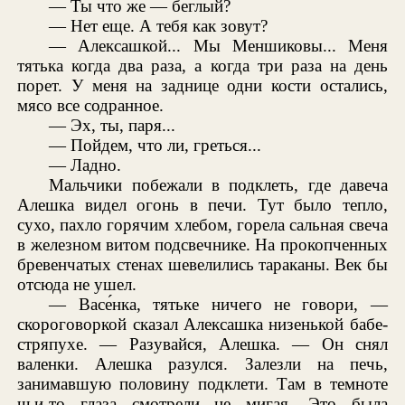
— Ты что же — беглый?
— Нет еще. А тебя как зовут?
— Алексашкой... Мы Меншиковы... Меня
тятька когда два раза, а когда три раза на день
порет. У меня на заднице одни кости остались,
мясо все содранное.
— Эх, ты, паря...
— Пойдем, что ли, греться...
— Ладно.
Мальчики побежали в подклеть, где давеча
Алешка видел огонь в печи. Тут было тепло,
сухо, пахло горячим хлебом, горела сальная свеча
в железном витом подсвечнике. На прокопченных
бревенчатых стенах шевелились тараканы. Век бы
отсюда не ушел.
— Васе́нка, тятьке ничего не говори, —
скороговоркой сказал Алексашка низенькой бабе-
стряпухе. — Разувайся, Алешка. — Он снял
валенки. Алешка разулся. Залезли на печь,
занимавшую половину подклети. Там в темноте
чьи-то глаза смотрели не мигая. Это была