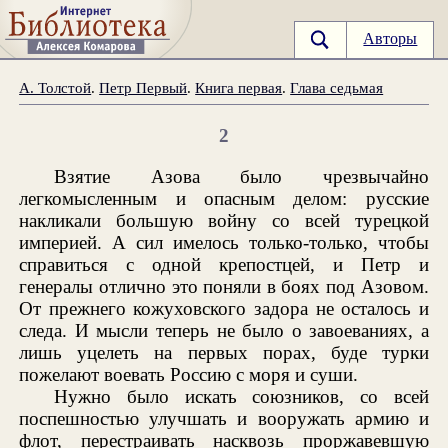
Авторы
А. Толстой
.
Петр Первый
.
Книга первая
.
Глава седьмая
2
Взятие Азова было чрезвычайно
легкомысленным и опасным делом: русские
накликали большую войну со всей турецкой
империей. А сил имелось только-только, чтобы
справиться с одной крепостцей, и Петр и
генералы отлично это поняли в боях под Азовом.
От прежнего кожуховского задора не осталось и
следа. И мысли теперь не было о завоеваниях, а
лишь уцелеть на первых порах, буде турки
пожелают воевать Россию с моря и суши.
Нужно было искать союзников, со всей
поспешностью улучшать и вооружать армию и
флот, перестраивать насквозь проржавевшую