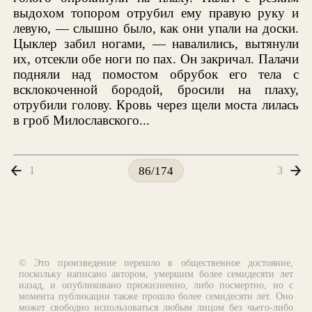
выдохом топором отрубил ему правую руку и
левую, — слышно было, как они упали на доски.
Цыклер забил ногами, — навалились, вытянули
их, отсекли обе ноги по пах. Он закричал. Палачи
подняли над помостом обрубок его тела с
всклокоченной бородой, бросили на плаху,
отрубили голову. Кровь через щели моста лилась
в гроб Милославского...
1
3
86/174
© Это произведение перешло в общественное достояние,
поскольку написано автором, умершим более семидесяти лет
назад, и опубликовано прижизненно, либо посмертно, но с
момента публикации также прошло более семидесяти лет. Оно
может свободно использоваться любым лицом без чьего-либо