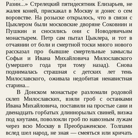
Разин...» Стрелецкий пятидесятник Елизарьев, не
жалея коней, прискакал в Москву и донес о сем
воровстве. На розыске открылось, что в связи с
Цыклером были московские дворяне Соковнин и
Пушкин и сносились они с Новодевичьим
монастырем. Петр сам пытал Цыклера, и тот в
отчаянии от боли и смертной тоски много нового
рассказал про бывшие смертельные замыслы
Софьи и Ивана Михайловича Милославского
(умершего года три тому назад). Снова
поднималась страшная с детских лет тень
Милославского, оживала недобитая ненавистная
старина...
В Донском монастыре разломали родовой
склеп Милославских, взяли гроб с останками
Ивана Михайловича, поставили на простые сани и
двенадцать горбатых длиннорылых свиней, визжа
под кнутами, поволокли гроб по навозным лужам
через всю Москву в Преображенское. Толпами
вслед шел народ, не зная — смеяться или кричать