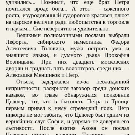
удивились... Помнили, что еще брат Петра
почитался вроде бога... А этот — саженного
роста, изуродованный судорогою красавец плюет
на царское величие ради любопытства к торговле
и наукам... Сие невероятно и удивительно.
Великими полномочными послами выбрали
Лефорта, сибирского наместника Федора
Алексеевича Головина, мужа острого ума и
знавшего языки, и думного дьяка Прокофия
Возницына. При них двадцать московских
дворян и тридцать пять волонтеров, среди них —
Алексашка Меншиков и Петр.
Отъезд задержался из-за неожиданной
неприятности: раскрылся заговор среди донских
казаков, во главе обнаружился полковник
Цыклер, тот, кто в бытность Петра в Троице
первым привел к нему стрелецкий полк. Петр
никогда не мог забыть, что Цыклер был одним из
вернейших слуг Софьи, и упрямо не доверял его
льстивости. После взятия Азова он послал
Цыклера строить крепость Таганрог, — для