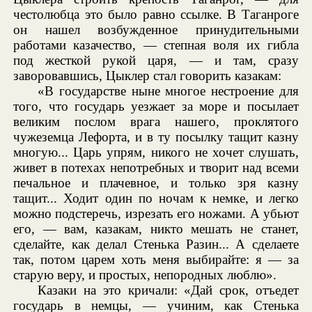
честолюбца это было равно ссылке. В Таганроге
он нашел возбужденное принудительными
работами казачество, — степная воля их гибла
под жесткой рукой царя, — и там, сразу
заворовавшись, Цыклер стал говорить казакам:
«В государстве ныне многое нестроение для
того, что государь уезжает за море и посылает
великим послом врага нашего, проклятого
чужеземца Лефорта, и в ту посылку тащит казну
многую... Царь упрям, никого не хочет слушать,
живет в потехах непотребных и творит над всеми
печальное и плачевное, и только зря казну
тащит... Ходит один по ночам к немке, и легко
можно подстеречь, изрезать его ножами. А убьют
его, — вам, казакам, никто мешать не станет,
сделайте, как делал Стенька Разин... А сделаете
так, потом царем хоть меня выбирайте: я — за
старую веру, и простых, непородных люблю».
Казаки на это кричали: «Дай срок, отъедет
государь в немцы, — учиним, как Стенька