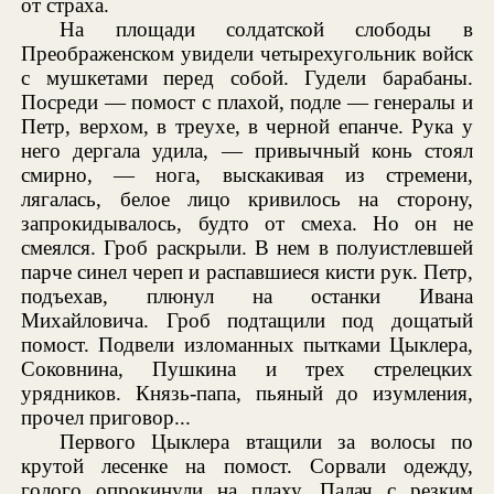
от страха.
На площади солдатской слободы в
Преображенском увидели четырехугольник войск
с мушкетами перед собой. Гудели барабаны.
Посреди — помост с плахой, подле — генералы и
Петр, верхом, в треухе, в черной епанче. Рука у
него дергала удила, — привычный конь стоял
смирно, — нога, выскакивая из стремени,
лягалась, белое лицо кривилось на сторону,
запрокидывалось, будто от смеха. Но он не
смеялся. Гроб раскрыли. В нем в полуистлевшей
парче синел череп и распавшиеся кисти рук. Петр,
подъехав, плюнул на останки Ивана
Михайловича. Гроб подтащили под дощатый
помост. Подвели изломанных пытками Цыклера,
Соковнина, Пушкина и трех стрелецких
урядников. Князь-папа, пьяный до изумления,
прочел приговор...
Первого Цыклера втащили за волосы по
крутой лесенке на помост. Сорвали одежду,
голого опрокинули на плаху. Палач с резким