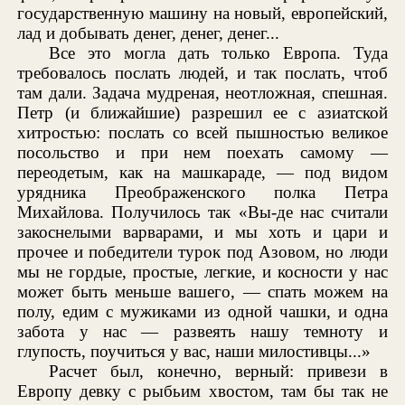
государственную машину на новый, европейский,
лад и добывать денег, денег, денег...
Все это могла дать только Европа. Туда
требовалось послать людей, и так послать, чтоб
там дали. Задача мудреная, неотложная, спешная.
Петр (и ближайшие) разрешил ее с азиатской
хитростью: послать со всей пышностью великое
посольство и при нем поехать самому —
переодетым, как на машкараде, — под видом
урядника Преображенского полка Петра
Михайлова. Получилось так «Вы-де нас считали
закоснелыми варварами, и мы хоть и цари и
прочее и победители турок под Азовом, но люди
мы не гордые, простые, легкие, и косности у нас
может быть меньше вашего, — спать можем на
полу, едим с мужиками из одной чашки, и одна
забота у нас — развеять нашу темноту и
глупость, поучиться у вас, наши милостивцы...»
Расчет был, конечно, верный: привези в
Европу девку с рыбьим хвостом, там бы так не