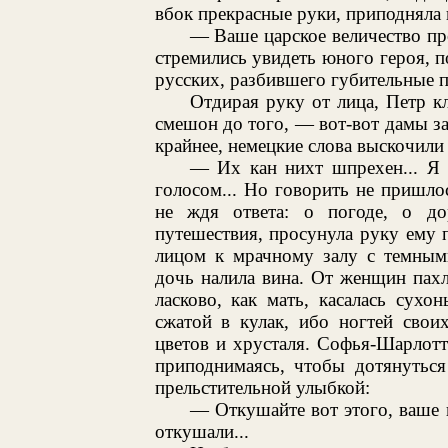
вбок прекрасные руки, приподняла
— Ваше царское величество про
стремились увидеть юного героя, п
русских, разбившего губительные п
Отдирая руку от лица, Петр кл
смешон до того, — вот-вот дамы 
крайнее, немецкие слова выскочили 
— Их кан нихт шпрехен... Я
голосом... Но говорить не пришло
не ждя ответа: о погоде, о до
путешествия, просунула руку ему п
лицом к мрачному залу с темным
дочь налила вина. От женщин пахл
ласково, как мать, касалась сух
сжатой в кулак, ибо ногтей свои
цветов и хрусталя. Софья-Шарлотт
приподнимаясь, чтобы дотянутьс
прельстительной улыбкой:
— Откушайте вот этого, ваше в
откушали...