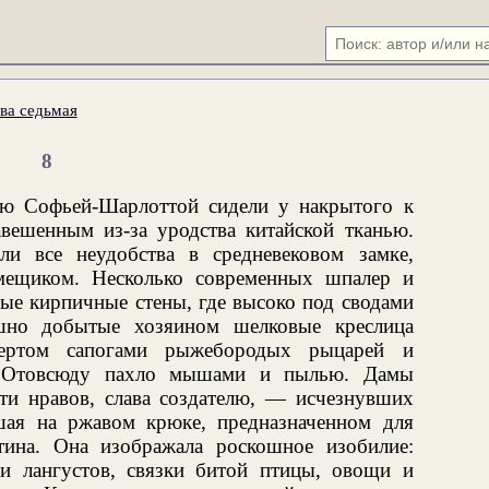
ва седьмая
8
ю Софьей-Шарлоттой сидели у накрытого к
авешенным из-за уродства китайской тканью.
и все неудобства в средневековом замке,
мещиком. Несколько современных шпалер и
ые кирпичные стены, где высоко под сводами
шно добытые хозяином шелковые креслица
тертом сапогами рыжебородых рыцарей и
. Отовсюду пахло мышами и пылью. Дамы
ти нравов, слава создателю, — исчезнувших
шая на ржавом крюке, предназначенном для
ина. Она изображала роскошное изобилие:
и лангустов, связки битой птицы, овощи и