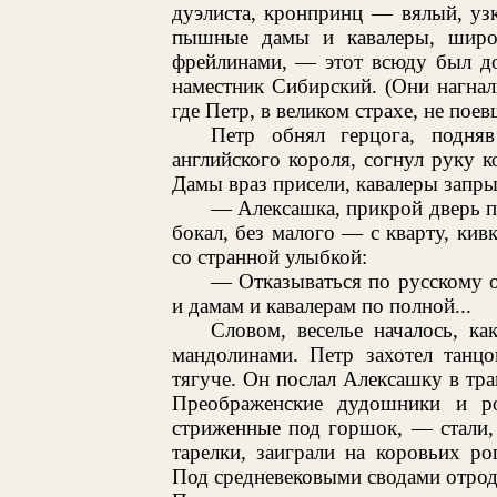
дуэлиста, кронпринц — вялый, уз
пышные дамы и кавалеры, широк
фрейлинами, — этот всюду был до
наместник Сибирский. (Они нагнал
где Петр, в великом страхе, не пое
Петр обнял герцога, подня
английского короля, согнул руку
Дамы враз присели, кавалеры запры
— Алексашка, прикрой дверь п
бокал, без малого — с кварту, ки
со странной улыбкой:
— Отказываться по русскому 
и дамам и кавалерам по полной...
Словом, веселье началось, к
мандолинами. Петр захотел танцо
тягуче. Он послал Алексашку в тр
Преображенские дудошники и р
стриженные под горшок, — стали, 
тарелки, заиграли на коровьих ро
Под средневековыми сводами отродя