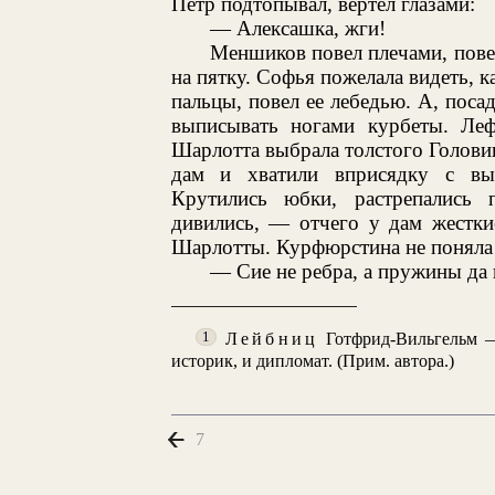
Петр подтопывал, вертел глазами:
— Алексашка, жги!
Меншиков повел плечами, пове
на пятку. Софья пожелала видеть, к
пальцы, повел ее лебедью. А, пос
выписывать ногами курбеты. Леф
Шарлотта выбрала толстого Голови
дам и хватили вприсядку с выв
Крутились юбки, растрепались
дивились, — отчего у дам жестки
Шарлотты. Курфюрстина не поняла с
— Сие не ребра, а пружины да к
Лейбниц
Готфрид-Вильгельм —
1
историк, и дипломат. (Прим. автора.)
7