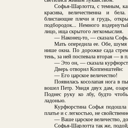
Софья-Шарлотта, с темным, ка
красива, величественна и бел
блистающие плечи и грудь, откры
подбородок... Немного вздернутый
лицо, ища скрытого легкомыслия.
— Наконец-то, — сказала Софь
Мать опередила ее. Обе, шумя
нише окна. По дорожке сада стрем
тень, за ней поспевала вторая — в
— Это он, — сказала курфюрсти
Дверь отворил Коппенштейн:
— Его царское величество!
Появилась косолапая нога в 
вошел Петр. Увидя двух дам, озаре
Поднес руку ко лбу, будто чтобы
ладонью.
Курфюрстина Софья подошла н
платье и с легкостью, не свойственн
— Ваше царское величество, до
Софья-Шарлотта так же, подой