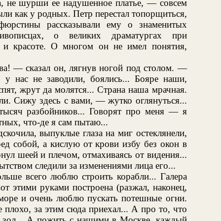
ла, не шурши ее надушенное платье, — совсем
ыли как у родных. Петр перестал топорщиться,
рфюрстины рассказывали ему о знаменитых
ивописцах, о великих драматургах при
 и красоте. О многом он не имел понятия,
а! — сказал он, лягнув ногой под столом. —
 у нас не заводили, боялись... Бояре наши,
ят, жрут да молятся... Страна наша мрачная.
и. Сижу здесь с вами, — жутко оглянуться...
ысяч разбойников... Говорят про меня — я
ных, что-де я сам пытаю...
дскочила, выпуклые глаза на миг остеклянели,
ред собой, а кислую от крови избу без окон в
нул шеей и плечом, отмахиваясь от видения...
ством следили за изменениями лица его...
ольше всего люблю строить корабли... Галера
т этими руками построена (разжал, наконец,
 море и очень люблю пускать потешные огни.
плохо, за этим сюда приехал... А про то, что
е зол... А пожить с нашими в Москве, каждый