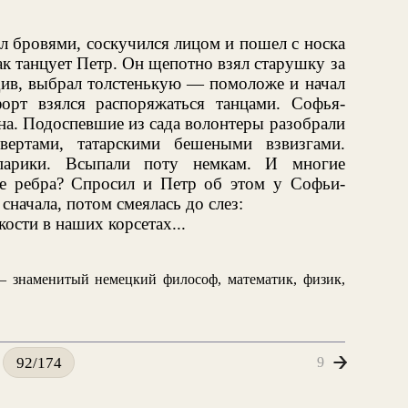
л бровями, соскучился лицом и пошел с носка
ак танцует Петр. Он щепотно взял старушку за
адив, выбрал толстенькую — помоложе и начал
орт взялся распоряжаться танцами. Софья-
на. Подоспевшие из сада волонтеры разобрали
ертами, татарскими бешеными взвизгами.
 парики. Всыпали поту немкам. И многие
е ребра? Спросил и Петр об этом у Софьи-
начала, потом смеялась до слез:
ости в наших корсетах...
 знаменитый немецкий философ, математик, физик,
9
92/174