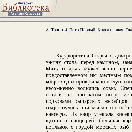
А. Толстой
.
Петр Первый
.
Книга первая
.
Гла
Курфюрстина Софья с дочерь
ужину стола, перед камином, зан
Мать и дочь мужественно терпел
предоставленном им местным по
ковров едва прикрывали облупленн
несомненно водились совы. Спе
стояли на плитчатом полу, ис
подковами рыцарских жеребцов
содрогнулись при мысли о грубос
навсегда. Их взор утешала висев
щитов и панцырей, большая карт
прилавок с грудой морских рыб 