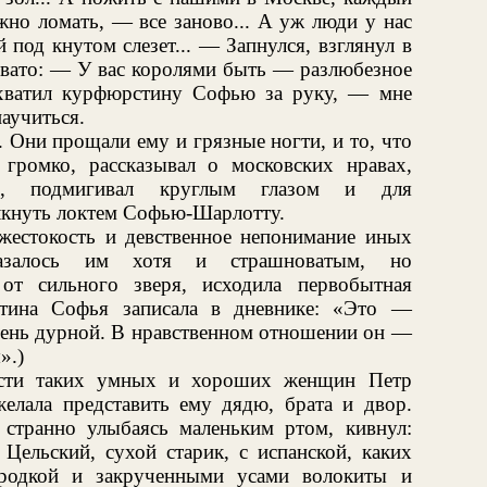
жно ломать, — все заново... А уж люди у нас
под кнутом слезет... — Запнулся, взглянул в
овато: — У вас королями быть — разлюбезное
схватил курфюрстину Софью за руку, — мне
аучиться.
 Они прощали ему и грязные ногти, и то, что
 громко, рассказывал о московских нравах,
ки, подмигивал круглым глазом и для
олкнуть локтем Софью-Шарлотту.
жестокость и девственное непонимание иных
азалось им хотя и страшноватым, но
от сильного зверя, исходила первобытная
стина Софья записала в дневнике: «Это —
чень дурной. В нравственном отношении он —
».)
ости таких умных и хороших женщин Петр
желала представить ему дядю, брата и двор.
 странно улыбаясь маленьким ртом, кивнул:
 Цельский, сухой старик, с испанской, каких
ородкой и закрученными усами волокиты и