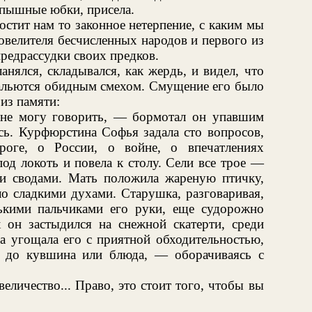
 пышные юбки, присела.
стит нам то законное нетерпение, с каким мы
овелителя бесчисленных народов и первого из
редрассудки своих предков.
анялся, складывался, как жердь, и видел, что
зальются обидным смехом. Смущение его было
из памяти:
 не могу говорить, — бормотал он упавшим
сь. Курфюрстина Софья задала сто вопросов,
роге, о России, о войне, о впечатлениях
од локоть и повела к столу. Сели все трое —
и сводами. Мать положила жареную птичку,
о сладкими духами. Старушка, разговаривая,
онькими пальчиками его руки, еще судорожно
х он застыдился на снежной скатерти, среди
а угощала его с приятной обходительностью,
я до кувшина или блюда, — оборачиваясь с
еличество... Право, это стоит того, чтобы вы