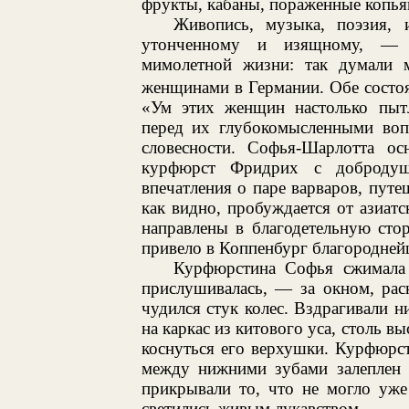
фрукты, кабаны, пораженные копьям
Живопись, музыка, поэзия, 
утонченному и изящному, — в
мимолетной жизни: так думали 
женщинами в Германии. Обе состоя
«Ум этих женщин настолько пытл
перед их глубокомысленными вопр
словесности. Софья-Шарлотта ос
курфюрст Фридрих с доброду
впечатления о паре варваров, пут
как видно, пробуждается от азиат
направлены в благодетельную сто
привело в Коппенбург благородней
Курфюрстина Софья сжимала 
прислушивалась, — за окном, рас
чудился стук колес. Вздрагивали н
на каркас из китового уса, столь в
коснуться его верхушки. Курфюрст
между нижними зубами залеплен в
прикрывали то, что не могло уже
светились живым лукавством.