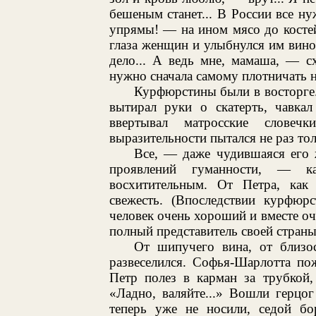
бешеным станет... В России все ну
упрямы! — на ином мясо до костей 
глаза женщин и улыбнулся им вин
дело... А ведь мне, мамаша, — 
нужно сначала самому плотничать н
Курфюрстины были в восторге.
вытирал руки о скатерть, чавкал
ввертывал матросские словеч
выразительности пытался не раз т
Все, — даже чудившаяся его 
проявлений гуманности, — к
восхитительным. От Петра, как 
свежесть. (Впоследствии курфюр
человек очень хороший и вместе о
полный представитель своей страны
От шипучего вина, от близ
развеселился. Софья-Шарлотта по
Петр полез в карман за трубкой,
«Ладно, валяйте...» Вошли герцог
теперь уже не носили, седой б