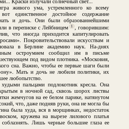
и... Краски излучали солнечный свет...
игра живого ума, устремленного ко всему
от единственное достойное содержание
мать и дочь. Они были образованнейшими
1
ли в переписке с Лейбницем
, говорившим:
ив, что иногда приходится капитулировать
осами». Покровительствовали искусствам и
новала в Берлине академию наук. На-днях
шным остроумием сообщил им в письме
ешествующем под видом плотника. «Московия,
ского сна. Важно, чтобы ее первые шаги были
рону». Мать и дочь не любили политики, их
шее любопытство.
худыми пальцами подлокотник кресла. Она
крытым в ночной сад, сквозь шорох листвы
итки жемчугов на ее белом парике, натянутом
ысокий, что, даже подняв руки, она не могла бы
ина была худа, вся в морщинках, недостаток
оском, кружева на вырезе лилового платья
 соблазнять. Лишь черные большие глаза ее