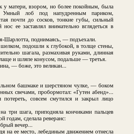
к у матери, взором, но более покойным, была
а. Умный лоб под напудренным париком,
тая почти до сосков, тонкие губы, сильный
 нос ее заставлял внимательно вглядеться в
я-Шарлотта, поднимаясь, — подъехали.
 шелком, подошли к глубокой, в толще стены,
ительно шагала, размахивая руками, длинная
 плаще и шляпе конусом, подальше — третья.
на, — боже, это великан...
пыльном башмаке и шерстяном чулке, — боком
нных свечами, пробормотал: «Гутен абенд»...
 потереть, совсем смутился и закрыл лицо
а три шага, приподняла кончиками пальцев
ой годам, сделала реверанс:
брый вечер...
дя на ее место, лебединым движением отнесла