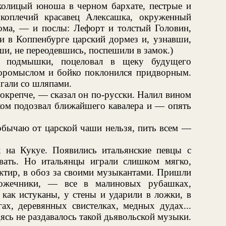
колицый юноша в черном бархате, пестрые и
оплечий красавец Алексашка, окруженный
ма, — и послы: Лефорт и толстый Головин,
и в Коппенбурге царский дормез и, узнавши,
вши, не переодевшись, поспешили в замок.)
в подмышки, поцеловал в щеку будущего
 коромыслом и бойко поклонился придворным.
гали со шляпами.
окрепче, — сказал он по-русски. Налил вином
вком подозвал ближайшего кавалера и — опять
обычаю от царской чаши нельзя, пить всем —
ак на Кукуе. Появились итальянские певцы с
вать. Но итальянцы играли слишком мягко,
актир, в обоз за своими музыкантами. Пришли
ожечники, — все в малиновых рубашках,
как истуканы, у стены и ударили в ложки, в
гах, деревянных свистелках, медных дудах...
сь не раздавалось такой дьявольской музыки.