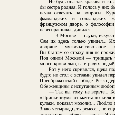
Не будь она так красива и го
бы сестра родная. И голоса у них б
начал отвечать на вопросы. Ку
фламандских и голландских ж
французском дворе, о философии
переспрашивал, дивился...
— В Москве — науки, искусств
Сам их здесь только увидел... Их
дворяне — мужичье сиволапое — сп
Вы бы там со страху дня не прожил
Под одной Москвой — тридцать т
много крови лью, в тетрадях подмёт
Рот у него скривился, щека по
будто не стол с яствами увидел пе
Преображенской слободе. Резко дер
Обе женщины с испуганным любопыт
— Так вы тому не верьте... Б
«Принкипиум» от мачты до киля во
кулаки, показал мозоли)... Люблю
Знаю четырнадцать ремесел, но еще 
зол и кровь люблю, — врут... Я н