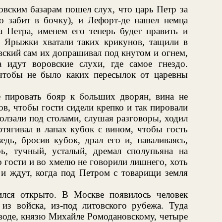
овским базарам пошел слух, что царь Петр за
о забит в бочку), и Лефорт-де нашел немца
а Петра, именем его теперь будет править и
. Ярыжки хватали таких крикунов, тащили в
ский сам их допрашивал под кнутом и огнем,
 идут воровские слухи, где самое гнездо.
чтобы не было каких пересылок от царевны
е пировать бояр к больших дворян, вина не
в, чтобы гости сидели крепко и так пировали
олзали под столами, слушая разговоры, ходил
тягивал в лапах кубок с вином, чтобы гость
едь, бросив кубок, драл его и, наваливаясь,
рь, тучный, усталый, дремал сполупьяна на
о гости и во хмелю не говорили лишнего, хоть
 и ждут, когда под Петром с товарищи земля
ился открыто. В Москве появилось человек
 из войска, из-под литовского рубежа. Туда
воде, князю Михайле Ромодановскому, четыре