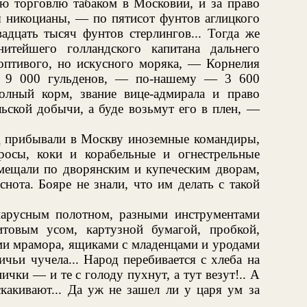
сю торговлю табаком в Московии, и за право
ы никоцианы, — по пятисот фунтов аглицкого
адцать тысяч фунтов стерлингов... Тогда же
итейшего голландского капитана дальнего
роптивого, но искусного моряка, — Корнелия
и 9 000 гульденов, — по-нашему — 3 600
лный корм, звание вице-адмирала и право
льской добычи, а буде возьмут его в плен, —
д прибывали в Москву иноземные командиры,
росы, коки и корабельные и огнестрельные
змещали по дворянским и купеческим дворам,
нота. Бояре не знали, что им делать с такой
парусным полотном, разными инструментами
итовым усом, картузной бумагой, пробкой,
ами мрамора, ящиками с младенцами и уродами
чьи чучела... Народ перебивается с хлеба на
чки — и те с голоду пухнут, а тут везут!.. А
скакивают... Да уж не зашел ли у царя ум за