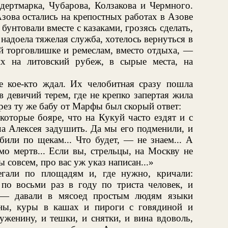
дертмарка, Чубарова, Колзакова и Чермного.
Азова остались на крепостных работах в Азове
унтовали вместе с казаками, грозясь сделать,
надоела тяжелая служба, хотелось вернуться в
ой торговлишке и ремеслам, вместо отдыха, —
их на литовский рубеж, в сырые места, на
е кое-кто ждал. Их челобитная сразу пошла
в девичий терем, где не крепко запертая жила
рез ту же бабу от Марфы был скорый ответ:
которые бояре, что на Кукуй часто ездят и с
ча Алексея задушить. Да мы его подменили, и
били по щекам... Что будет, — не знаем... А
о мертв... Если вы, стрельцы, на Москву не
 совсем, про вас уж указ написан...»
гали по площадям и, где нужно, кричали:
по восьми раз в году по триста человек, и
, — давали в мясоед простым людям языки
ины, куры в кашах и пироги с говядиной и
уженину, и тешки, и снятки, и вина вдоволь,