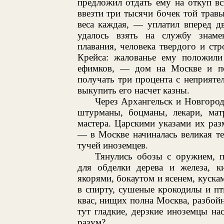
предложил отдать ему на откуп в
ввезти три тысячи бочек той трав
веса каждая, — уплатил вперед дв
удалось взять на службу знамен
плавания, человека твердого и ст
Крейса: жалованье ему положил
ефимков, — дом на Москве и по
получать три процента с неприяте
выкупить его насчет казны.
Через Архангельск и Новгоро
штурманы, боцманы, лекари, мат
мастера. Царскими указами их ра
— в Москве начиналась великая тес
тучей иноземцев.
Тянулись обозы с оружием, 
для обделки дерева и железа, к
якорями, бокаутом и ясенем, куск
в спирту, сушеные крокодилы и пти
квас, нищих полна Москва, разбойни
тут гладкие, дерзкие иноземцы на
разум?