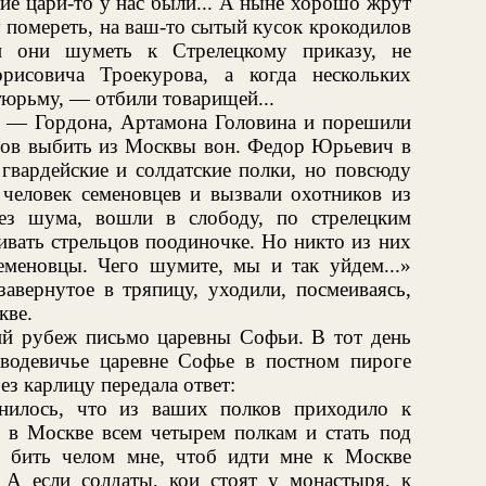
ие цари-то у нас были... А ныне хорошо жрут
у помереть, на ваш-то сытый кусок крокодилов
и они шуметь к Стрелецкому приказу, не
рисовича Троекурова, а когда нескольких
тюрьму, — отбили товарищей...
ов — Гордона, Артамона Головина и порешили
цов выбить из Москвы вон. Федор Юрьевич в
 гвардейские и солдатские полки, но повсюду
 человек семеновцев и вызвали охотников из
без шума, вошли в слободу, по стрелецким
ивать стрельцов поодиночке. Но никто из них
семеновцы. Чего шумите, мы и так уйдем...»
авернутое в тряпицу, уходили, посмеиваясь,
кве.
ий рубеж письмо царевны Софьи. В тот день
водевичье царевне Софье в постном пироге
з карлицу передала ответ:
инилось, что из ваших полков приходило к
ь в Москве всем четырем полкам и стать под
 бить челом мне, чтоб идти мне к Москве
. А если солдаты, кои стоят у монастыря, к