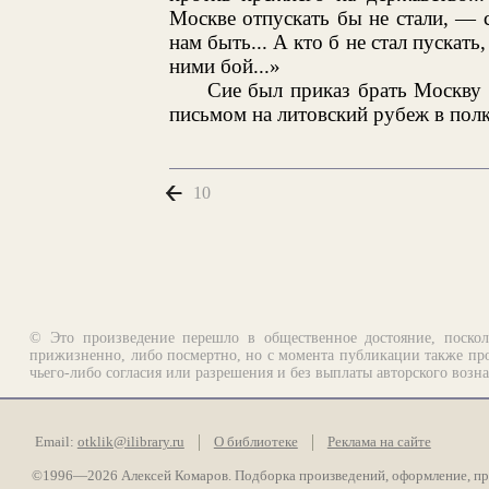
Москве отпускать бы не стали, — 
нам быть... А кто б не стал пускат
ними бой...»
Сие был приказ брать Москву 
письмом на литовский рубеж в полк
10
© Это произведение перешло в общественное достояние, поскол
прижизненно, либо посмертно, но с момента публикации также про
чьего-либо согласия или разрешения и без выплаты авторского возн
Email:
otklik@ilibrary.ru
О библиотеке
Реклама на сайте
©1996—2026 Алексей Комаров. Подборка произведений, оформление, п