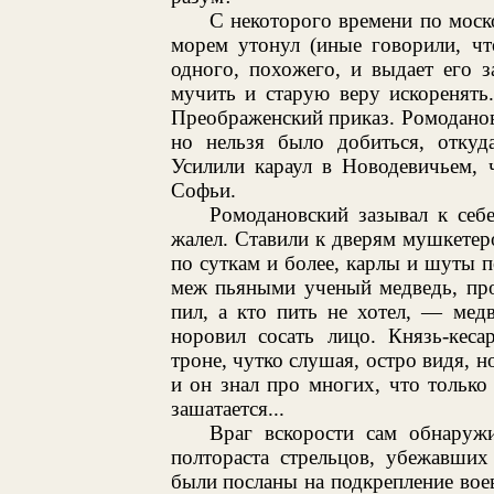
С некоторого времени по моск
морем утонул (иные говорили, чт
одного, похожего, и выдает его з
мучить и старую веру искоренять
Преображенский приказ. Ромоданов
но нельзя было добиться, откуда
Усилили караул в Новодевичьем, 
Софьи.
Ромодановский зазывал к себ
жалел. Ставили к дверям мушкетеро
по суткам и более, карлы и шуты п
меж пьяными ученый медведь, про
пил, а кто пить не хотел, — медв
норовил сосать лицо. Князь-кеса
троне, чутко слушая, остро видя, н
и он знал про многих, что только
зашатается...
Враг вскорости сам обнаруж
полтораста стрельцов, убежавших
были посланы на подкрепление вое