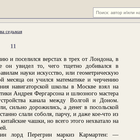
ва седьмая
11
ию и поселился верстах в трех от Лондона, в
е он увидел то, чего тщетно добивался в
равилам науки искусство, или геометрическую
й месяца он учился математике и черчению
ния навигаторской школы в Москве взял на
атики Андрея Фергарсона и шлюзного мастера
стройства канала между Волгой и Доном.
ли, сильно дорожились, а денег в посольской
танно слали соболя, парчу, и даже кое-что из
китайские чашки, но всего этого нехватало на
ей.
нин лорд Перегрин маркиз Кармартен: —