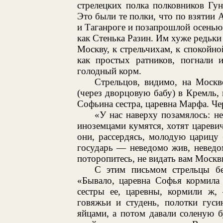
стрелецких полка полковников Гун
Это были те полки, что по взятии 
и Таганроге и позапрошлой осенью б
как Стенька Разин. Им хуже редьки 
Москву, к стрельчихам, к спокойн
как простых ратников, погнали 
голодный корм.
Стрельцов, видимо, на Москв
(через дворцовую бабу) в Кремль, 
Софьина сестра, царевна Марфа. Че
«У нас наверху позамялось: не
иноземцами кумятся, хотят цареви
они, рассердясь, молодую царицу 
государь — неведомо жив, неведом
поторопитесь, не видать вам Москвы
С этим письмом стрельцы бе
«Бывало, царевна Софья кормила 
сестры ее, царевны, кормили ж
говяжьи и студень, полотки гус
яйцами, а потом давали соленую б