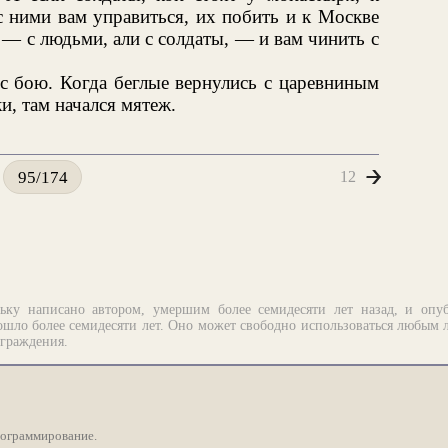
с ними вам управиться, их побить и к Москве
ь, — с людьми, али с солдаты, — и вам чинить с
с бою. Когда беглые вернулись с царевниным
и, там начался мятеж.
12
95/174
ьку написано автором, умершим более семидесяти лет назад, и опу
шло более семидесяти лет. Оно может свободно использоваться любым 
аграждения.
рограммирование.