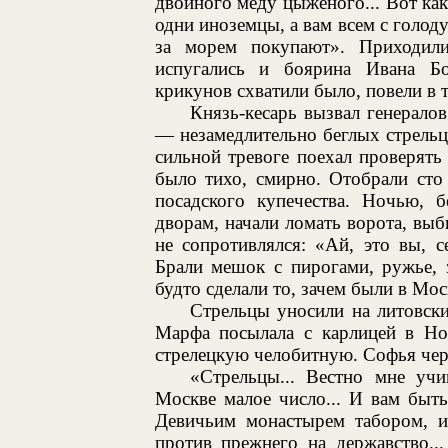
двойного меду цыженого... Вот как
одни иноземцы, а вам всем с голод
за морем покупают». Приходил
испугались и боярина Ивана Бо
крикунов схватили было, повели в 
Князь-кесарь вызвал генерал
— незамедлительно беглых стрель
сильной тревоге поехал проверять
было тихо, смирно. Отобрали сто
посадского купечества. Ночью, 
дворам, начали ломать ворота, выб
не сопротивлялся: «Ай, это вы, 
Брали мешок с пирогами, ружье, з
будто сделали то, зачем были в Мос
Стрельцы уносили на литовск
Марфа посылала с карлицей в Но
стрелецкую челобитную. Софья чере
«Стрельцы... Вестно мне уч
Москве малое число... И вам быт
Девичьим монастырем табором, и
против прежнего на державство..