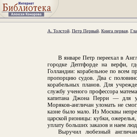
А. Толстой
.
Петр Первый
.
Книга первая
.
Гла
В январе Петр переехал в Англ
городке Дептфорде на верфи, гд
Голландии: корабельное по всем п
пропорцию судов. Два с половино
корабельных планов. Для учрежде
службу ученого профессора матем
капитана Джона Перри — для у
Моряков-англичан уломать не смог
казне было мало. Из Москвы непрес
царской ризницы: кубки, ожерелья, 
уплату больших заказов и наем люд
Выручил любезный англича