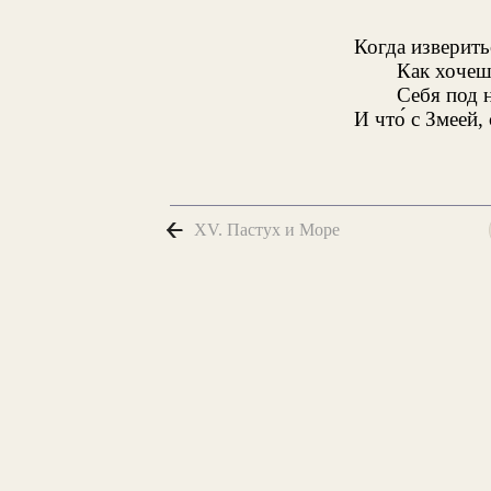
Когда изверить
Как хочеш
Себя под 
И что́ с Змеей,
XV. Пастух и Море