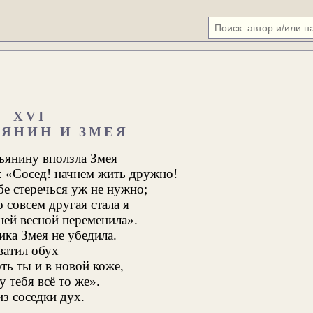
XVI
ЬЯНИН И ЗМЕЯ
ьянину вползла Змея
: «Сосед! начнем жить дружно!
бе стеречься уж не нужно;
 совсем другая стала я
ей весной переменила».
ка Змея не убедила.
атил обух
ть ты и в новой коже,
у тебя всё то же».
з соседки дух.