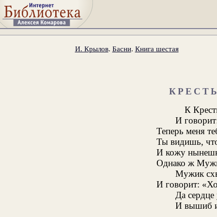
И. Крылов
.
Басни
.
Книга шестая
КРЕСТ
К Крест
И говорит
Теперь меня те
Ты видишь, что
И кожу нынешн
Однако ж Мужи
Мужик схв
И говорит: «Хо
Да сердце 
И вышиб и