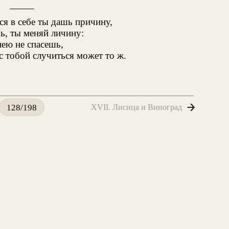
ся в себе ты дашь причину,
ь, ты меняй личину:
нею не спасешь,
 с тобой случиться может то ж.
XVII. Лисица и Виноград
128/198