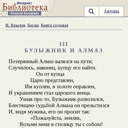
Авторы
И. Крылов
.
Басни
.
Книга седьмая
III
БУЛЫЖНИК И АЛМАЗ
Потерянный Алмаз валялся на пути;
Случилось, наконец, купцу его найти.
Он от купца
Царю представлен,
Им куплен, в золоте оправлен,
И украшением стал царского венца.
Узнав про то, Булыжник развозился,
Блестящею судьбой Алмаза он прельстился
И, видя мужика, его он просит так:
«Пожалуйста, земляк,
Возьми меня в столицу ты с собою!