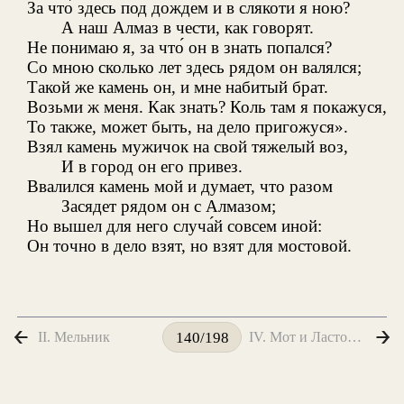
За что́ здесь под дождем и в слякоти я ною?
А наш Алмаз в чести, как говорят.
Не понимаю я, за что́ он в знать попался?
Со мною сколько лет здесь рядом он валялся;
Такой же камень он, и мне набитый брат.
Возьми ж меня. Как знать? Коль там я покажуся,
То также, может быть, на дело пригожуся».
Взял камень мужичок на свой тяжелый воз,
И в город он его привез.
Ввалился камень мой и думает, что разом
Засядет рядом он с Алмазом;
Но вышел для него случа́й совсем иной:
Он точно в дело взят, но взят для мостовой.
II. Мельник
IV. Мот и Ласточка
140/198