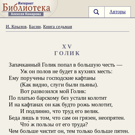
Авторы
И. Крылов
.
Басни
.
Книга седьмая
XV
ГОЛИК
Запачканный Голик попал в большую честь —
Уж он полов не будет в кухнях месть:
Ему поручены господские кафтаны
(Как видно, слуги были пьяны).
Вот развозился мой Голик:
По платью барскому без устали колотит
И на кафтанах он как будто рожь молотит,
И подлинно, что труд его велик.
Беда лишь в том, что сам он грязен, неопрятен.
Что́ ж пользы от его труда?
Чем больше чистит он, тем только больше пятен.