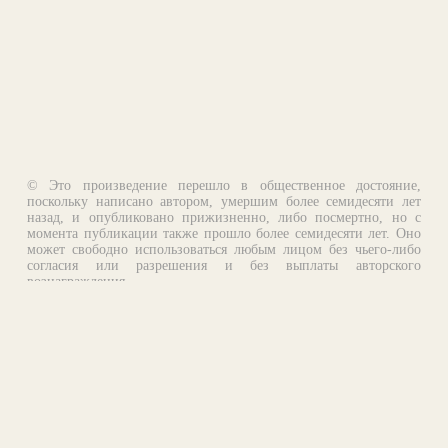
© Это произведение перешло в общественное достояние,
поскольку написано автором, умершим более семидесяти лет
назад, и опубликовано прижизненно, либо посмертно, но с
момента публикации также прошло более семидесяти лет. Оно
может свободно использоваться любым лицом без чьего-либо
согласия или разрешения и без выплаты авторского
вознаграждения.
Email:
otklik@ilibrary.ru
О библиотеке
Реклама на сайте
©1996—2026 Алексей Комаров. Подборка произведений,
оформление, программирование.