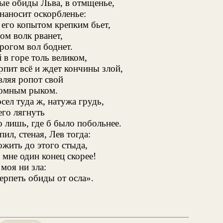
рые обиды Льва, в отмщенье,
наносит оскорбленье:
 его копытом крепким бьет,
ом волк рванет,
рогом вол боднет.
 в горе толь великом,
рпит всё и ждет кончины злой,
ляя ропот свой
томным рыком.
осел туда ж, натужа грудь,
его лягнуть
 лишь, где б было побольнее.
пил, стеная, Лев тогда:
ожить до этого стыда,
мне один конец скорее!
 моя ни зла:
терпеть обиды от осла».