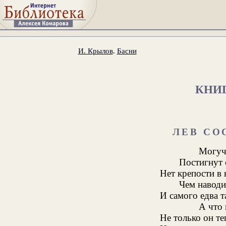
И. Крылов
.
Басни
КНИ
ЛЕВ СО
Могучи
Постигнут 
Нет крепости в 
Чем наводи
И самого едва т
А что 
Не только он те