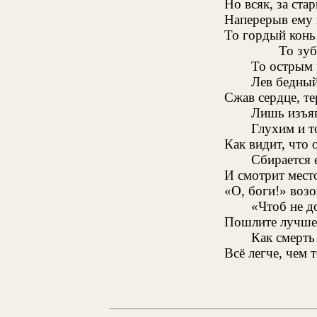
Но всяк, за ста
Наперерыв ему 
То гордый конь
То зуб
То острым 
Лев бедный
Сжав сердце, те
Лишь изъяв
Глухим и 
Как видит, что 
Сбирается 
И смотрит место
«О, боги!» возо
«Чтоб не д
Пошлите лучше 
Как смерть
Всё легче, чем 