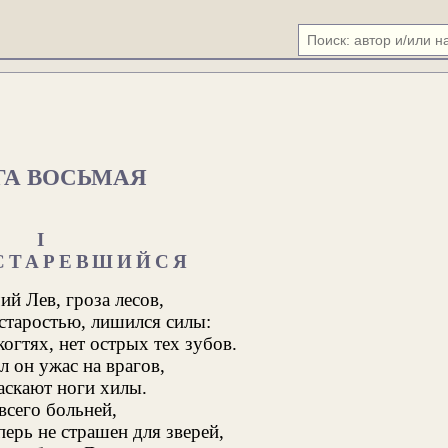
ГА ВОСЬМАЯ
I
СТАРЕВШИЙСЯ
й Лев, гроза лесов,
старостью, лишился силы:
когтях, нет острых тех зубов.
л он ужас на врагов,
аскают ноги хилы.
всего больней,
перь не страшен для зверей,