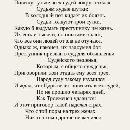
Повешу тут же всех судей вокруг стола».
Судьям худые шутки:
В холодный пот кидает их боязнь.
Судьи толкуют трои сутки,
Какую б выдумать преступнику им казнь.
Их есть и тысячи; но опытами знают,
Что все они людей от зла не отучают.
Однако ж, наконец, их надоумил бог.
Преступник призван в суд для объявленья
Судейского решенья,
Которым, с общего сужденья,
Приговорили: жен отдать ему всех трех.
Народ суду такому изумился
И ждал, что Царь велит повесить всех судей;
Но не прошло четырех дней,
Как Троеженец удавился:
И этот приговор такой наделал страх,
Что с той поры на трех женах
Никто в том царстве не женился.