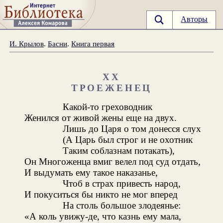
Авторы
И. Крылов
.
Басни
.
Книга первая
XX
ТРОЕЖЕНЕЦ
Какой-то греховодник
Женился от живой жены еще на двух.
Лишь до Царя о том донесся слух
(А Царь был строг и не охотник
Таким соблазнам потакать),
Он Многоженца вмиг велел под суд отдать,
И выдумать ему такое наказанье,
Чтоб в страх привесть народ,
И покуситься бы никто не мог вперед
На столь большое злодеянье:
«А коль увижу-де, что казнь ему мала,