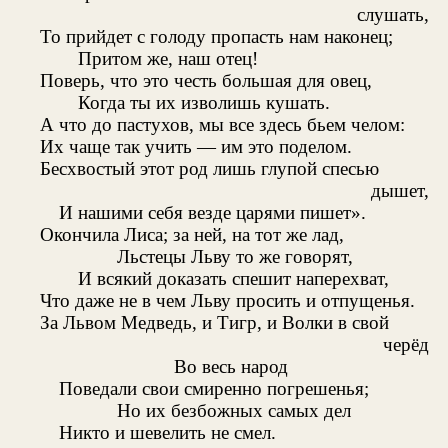
слушать,
То прийдет с голоду пропасть нам наконец;
Притом же, наш отец!
Поверь, что это честь большая для овец,
Когда ты их изволишь кушать.
А что до пастухов, мы все здесь бьем челом:
Их чаще так учить — им это поделом.
Бесхвостый этот род лишь глупой спесью
дышет,
И нашими себя везде царями пишет».
Окончила Лиса; за ней, на тот же лад,
Льстецы Льву то же говорят,
И всякий доказать спешит наперехват,
Что даже не в чем Льву просить и отпущенья.
За Львом Медведь, и Тигр, и Волки в свой
черёд
Во весь народ
Поведали свои смиренно погрешенья;
Но их безбожных самых дел
Никто и шевелить не смел.