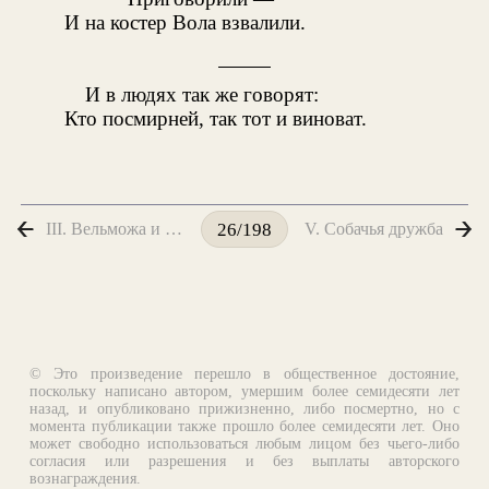
И на костер Вола взвалили.
И в людях так же говорят:
Кто посмирней, так тот и виноват.
III. Вельможа и Философ
V. Собачья дружба
26/198
© Это произведение перешло в общественное достояние,
поскольку написано автором, умершим более семидесяти лет
назад, и опубликовано прижизненно, либо посмертно, но с
момента публикации также прошло более семидесяти лет. Оно
может свободно использоваться любым лицом без чьего-либо
согласия или разрешения и без выплаты авторского
вознаграждения.