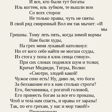
И все, кто были тут богаты
Иль когтем, иль зубком, те вышли вон
Со всех сторон
Не только правы, чуть не святы.
В свой ряд смиренный Вол им так мычит: «И
мы
Грешны. Тому леть пять, когда зимой кормы
Нам были худы,
На грех меня лукавый натолкнул:
Ни от кого себе найти не могши ссуды,
Из стога у попа я клок сенца стянул».
При сих словах поднялся шум и толки;
Кричат Медведи, Тигры, Волки:
«Смотри, злодей какой!
Чужое сено есть! Ну, диво ли, что боги
За беззаконие его к нам столько строги?
Его, бесчинника, с рогатой головой,
Его принесть богам за все его проказы,
Чтоб и тела̀ нам спасть, и нравы от заразы!
Так, по его грехам, у нас и мор такой!»
Приговорили —