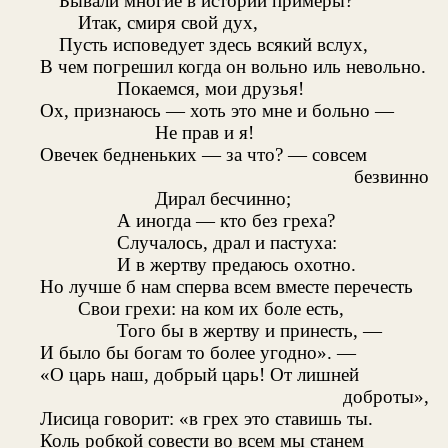
Бывали многие в истории примеры?
Итак, смиря свой дух,
Пусть исповедует здесь всякий вслух,
В чем погрешил когда он вольно иль невольно.
Покаемся, мои друзья!
Ох, признаюсь — хоть это мне и больно —
Не прав и я!
Овечек бедненьких — за что? — совсем
безвинно
Дирал бесчинно;
А иногда — кто без греха?
Случалось, драл и пастуха:
И в жертву предаюсь охотно.
Но лучше б нам сперва всем вместе перечесть
Свои грехи: на ком их боле есть,
Того бы в жертву и принесть, —
И было бы богам то более угодно». —
«О царь наш, добрый царь! От лишней
доброты»,
Лисица говорит: «в грех это ставишь ты.
Коль робкой совести во всем мы станем