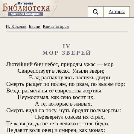
Авторы
И. Крылов
.
Басни
.
Книга вторая
IV
МОР ЗВЕРЕЙ
Лютейший бич небес, природы ужас — мор
Свирепствует в лесах. Уныли звери;
В ад распахнулись настежь двери:
Смерть рыщет по полям, по рвам, по высям гор:
Везде разметаны ее свирепства жертвы:
Неумолимая, как сено косит их,
А те, которые в живых,
Смерть видя на носу, чуть бродят полумертвы:
Перевернул совсем их страх,
Те ж звери, да не те в великих столь бедах:
Не давит волк овец и смирен, как монах;