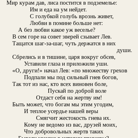
Мир курам дав, лиса постится в подземелье:
Им и еда на ум нейдет.
С голубкой голубь врознь живет,
Любви в помине больше нет:
А без любви какое уж веселье?
В сем горе на совет зверей сзывает Лев.
Тащатся шаг-за-шаг, чуть держатся в них
души.
Сбрелись и в тишине, царя вокруг обсев,
Уставили глаза и приложили уши.
«О, други!» начал Лев: «по множеству грехов
Подпали мы под сильный гнев богов,
Так тот из нас, кто всех виновен боле,
Пускай по доброй воле
Отдаст себя на жертву им!
Быть может, что богам мы этим угодим,
И теплое усердье нашей веры
Смягчит жестокость гнева их.
Кому не ведомо из вас, друзей моих,
Что добровольных жертв таких