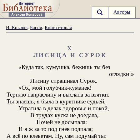
Авторы
И. Крылов
.
Басни
.
Книга вторая
X
ЛИСИЦА И СУРОК
«Куда так, кумушка, бежишь ты без
оглядки!»
Лисицу спрашивал Сурок.
«Ох, мой голубчик-куманек!
Терплю напраслину и выслана за взятки.
Ты знаешь, я была в курятнике судьей,
Утратила в делах здоровье и покой,
В трудах куска не доедала,
Ночей не досыпала:
И я ж за то под гнев подпала;
А всё по клеветам. Ну, сам подумай ты: