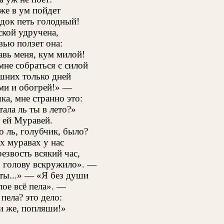
же в ум пойдет
док петь голодный!
ской удручена,
ью ползет она:
авь меня, кум милой!
мне собраться с силой
шних только дней
ми и обогрей!» —
а, мне странно это:
тала ль ты в лето?»
 ей Муравей.
о ль, голубчик, было?
х муравах у нас
резвость всякий час,
о голову вскружило». —
 ты...» — «Я без души
лое всё пела». —
 пела? это дело:
и же, попляши!»