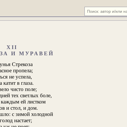
XII
ЗА И МУРАВЕЙ
унья Стрекоза
асное пропела;
ься не успела,
 катит в глаза.
ело чисто поле;
дней тех светлых боле,
 каждым ей листком
ов и стол, и дом.
шло: с зимой холодной
голод настает;
а уж не поет: