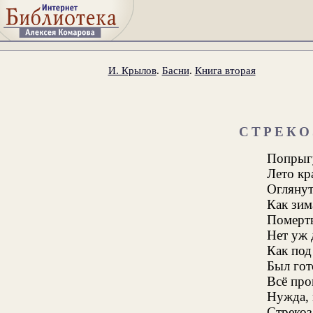
И. Крылов
.
Басни
.
Книга вторая
СТРЕКО
Попрыг
Лето кр
Оглянут
Как зима
Помертв
Нет уж 
Как под
Был гот
Всё про
Нужда, 
Стрекоз