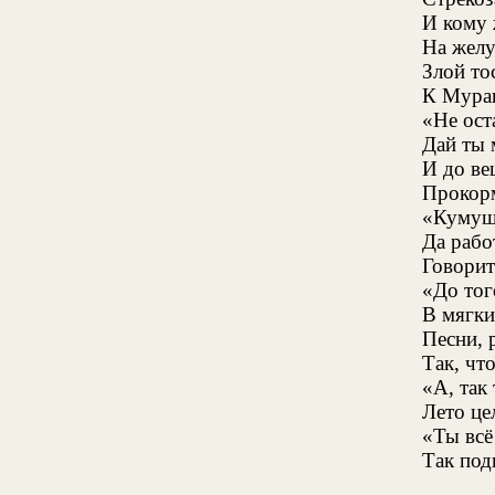
И кому 
На желу
Злой то
К Мурав
«Не ост
Дай ты 
И до ве
Прокор
«Кумушк
Да рабо
Говорит
«До тог
В мягки
Песни, 
Так, чт
«А, так
Лето це
«Ты всё
Так под