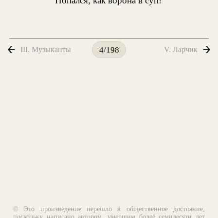
Попался, как ворона в суп!
III. Музыканты
V. Ларчик
4/198
© Это произведение перешло в общественное достояние,
поскольку написано автором, умершим более семидесяти лет