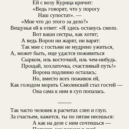
Ей с возу Курица кричит:
«Ведь говорят, что у порогу
Наш супостат». —
«Мне что до этого за дело?»
Вещунья ей в ответ: «Я здесь останусь смело.
Вот ваши сестры, как хотят;
А ведь Ворон ни жарят, ни варят:
Так мне с гостьми не мудрено ужиться,
А, может быть, еще удастся поживиться
Сырком, иль косточкой, иль чем-нибудь.
Прощай, хохлаточка, счастливый путь!»
Ворона подлинно осталась;
Но, вместо всех поживок ей,
Как голодом морить Смоленский стал гостей —
Она сама к ним в суп попалась.
Так часто человек в расчетах слеп и глуп.
За счастьем, кажется, ты по пятам несешься:
А как на деле с ним сочтешься —