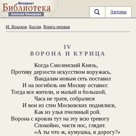
Авторы
И. Крылов
.
Басни
.
Книга первая
IV
ВОРОНА И КУРИЦА
Когда Смоленский Князь,
Противу дерзости искусством воружась,
Вандалам новым сеть поставил
И на погибель им Москву оставил:
Тогда все жители, и малый и большой,
Часа не тратя, собралися
И вон из стен Московских поднялися,
Как из улья пчелиный рой.
Ворона с кровли тут на эту всю тревогу
Спокойно, чистя нос, глядит.
«А ты что ж, кумушка, в дорогу?»