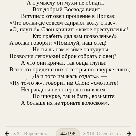
А с умыслу он мухи не обидит.
Вот добрый Воевода видит:
Вступило от овец прошение в Приказ:
«Что волки-де совсем сдирают кожу с нас».
«О, плуты!» Слон кричит: «какое преступленье!
Кто грабить дал вам позволенье?»
А волки говорят: «Помилуй, наш отец!
Не ты ль нам к зѝме на тулупы
Позволил легонький оброк собрать с овец?
А что они кричат, так овцы глупы:
Всего-то придет с них с сестры по шкурке снять;
Да и того им жаль отдать». —
«Ну то́-то ж», говорит им Слон: «смотрите!
Неправды я не потерплю ни в ком.
По шкурке, так и быть, возьмите;
А больше их не троньте волоском».
XXI. Вороненок
XXIII. Осел и Соловей
44/198