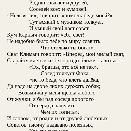
Родню сзывает и друзей,
Соседей всех и кумовей.
«Нельзя ли», говорит: «помочь беде моей?»
Тут всякий с мужиком толкует,
И умный свой дает совет.
Кум Карпыч говорит: «Эх, свет!
Не надобно было тебе по миру славить,
Что столько ты богат».
Сват Климыч говорит: «Вперед, мой милый сват,
Старайся клеть к избе гораздо ближе ставить». —
«Эх, братцы, это всё не так»,
Сосед толкует Фока:
«не то беда, что клеть далёка,
Да надо на дворе лихих держать собак;
Возьми-ка у меня щенка любого
От жучки: я бы рад соседа дорогого
От сердца наделить.
Чем их топить».
И словом, от родни и от друзей любезных
Советов тысячу надавано полезных,