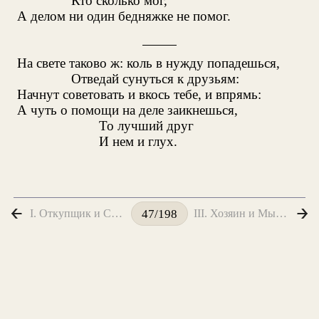
Кто сколько мог,
А делом ни один бедняжке не помог.
На свете таково ж: коль в нужду попадешься,
Отведай сунуться к друзьям:
Начнут советовать и вкось тебе, и впрямь:
А чуть о помощи на деле заикнешься,
То лучший друг
И нем и глух.
I. Откупщик и Сапожник
III. Хозяин и Мыши
47/198