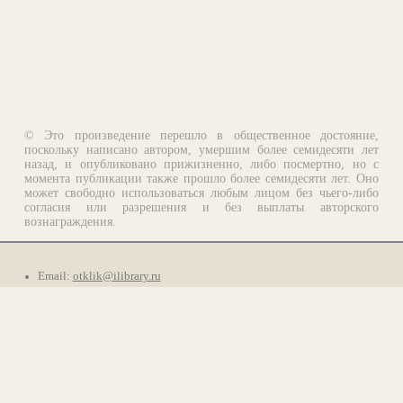
© Это произведение перешло в общественное достояние,
поскольку написано автором, умершим более семидесяти лет
назад, и опубликовано прижизненно, либо посмертно, но с
момента публикации также прошло более семидесяти лет. Оно
может свободно использоваться любым лицом без чьего-либо
согласия или разрешения и без выплаты авторского
вознаграждения.
Email:
otklik@ilibrary.ru
О библиотеке
Реклама на сайте
©1996—2026 Алексей Комаров. Подборка произведений,
оформление, программирование.