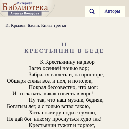
Авторы
И. Крылов
.
Басни
.
Книга третья
II
КРЕСТЬЯНИН В БЕДЕ
К Крестьянину на двор
Залез осенней ночью вор;
Забрался в клеть и, на просторе,
Обшаря стены все, и пол, и потолок,
Покрал бессовестно, что́ мог:
И то сказать, какая совесть в воре!
Ну так, что наш мужик, бедняк,
Богатым лег, а с голью встал такою,
Хоть по-миру поди с сумою;
Не дай бог никому проснуться худо так!
Крестьянин тужит и горюет,