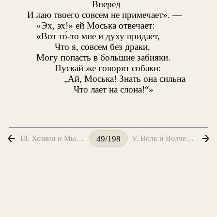
Вперед
И лаю твоего совсем не примечает». —
«Эх, эх!» ей Моська отвечает:
«Вот то́-то мне и духу придает,
Что я, совсем без драки,
Могу попасть в большие забияки.
Пускай же говорят собаки:
„Ай, Моська! Знать она сильна
Что лает на слона!“»
III. Хозяин и Мыши
V. Волк и Волченок
49/198