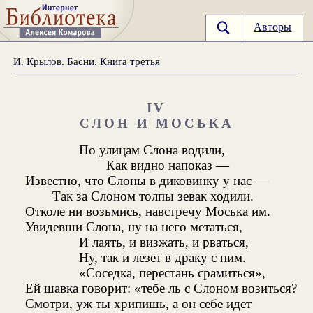
Авторы
И. Крылов
.
Басни
.
Книга третья
IV
СЛОН И МОСЬКА
По улицам Слона водили,
Как видно напоказ —
Известно, что Слоны в диковинку у нас —
Так за Слоном толпы зевак ходили.
Отколе ни возьмись, навстречу Моська им.
Увидевши Слона, ну на него метаться,
И лаять, и визжать, и рваться,
Ну, так и лезет в драку с ним.
«Соседка, перестань срамиться»,
Ей шавка говорит: «тебе ль с Слоном возиться?
Смотри, уж ты хрипишь, а он себе идет