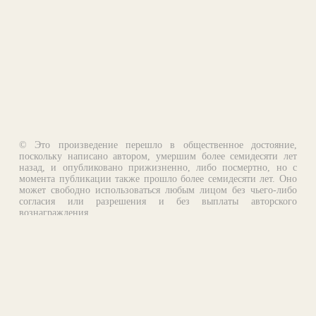
© Это произведение перешло в общественное достояние,
поскольку написано автором, умершим более семидесяти лет
назад, и опубликовано прижизненно, либо посмертно, но с
момента публикации также прошло более семидесяти лет. Оно
может свободно использоваться любым лицом без чьего-либо
согласия или разрешения и без выплаты авторского
вознаграждения.
Email:
otklik@ilibrary.ru
О библиотеке
Реклама на сайте
©1996—2026 Алексей Комаров. Подборка произведений,
оформление, программирование.