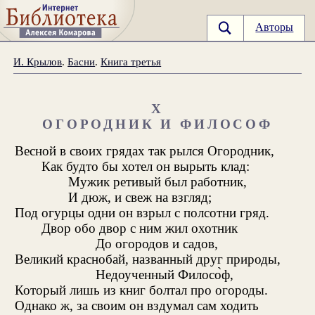
Авторы
И. Крылов
.
Басни
.
Книга третья
X
ОГОРОДНИК И ФИЛОСОФ
Весной в своих грядах так рылся Огородник,
Как будто бы хотел он вырыть клад:
Мужик ретивый был работник,
И дюж, и свеж на взгляд;
Под огурцы одни он взрыл с полсотни гряд.
Двор обо двор с ним жил охотник
До огородов и садов,
Великий краснобай, названный друг природы,
Недоученный Филосо̀ф,
Который лишь из книг болтал про огороды.
Однако ж, за своим он вздумал сам ходить