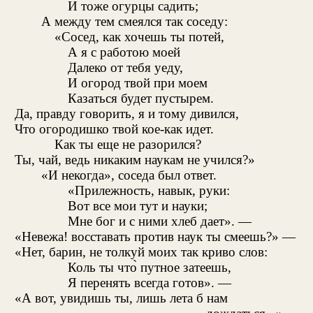
И тоже огурцы садить;
А между тем смеялся так соседу:
«Сосед, как хочешь ты потей,
А я с работою моей
Далеко от тебя уеду,
И огород твой при моем
Казаться будет пустырем.
Да, правду говорить, я и тому дивился,
Что огородишко твой кое-как идет.
Как ты еще не разорился?
Ты, чай, ведь никаким наукам не учился?»
«И некогда», соседа был ответ.
«Прилежность, навык, руки:
Вот все мои тут и науки;
Мне бог и с ними хлеб дает». —
«Невежа! восставать против наук ты смеешь?» —
«Нет, барин, не толкуй моих так криво слов:
Коль ты что̀ путное затеешь,
Я перенять всегда готов». —
«А вот, увидишь ты, лишь лета б нам