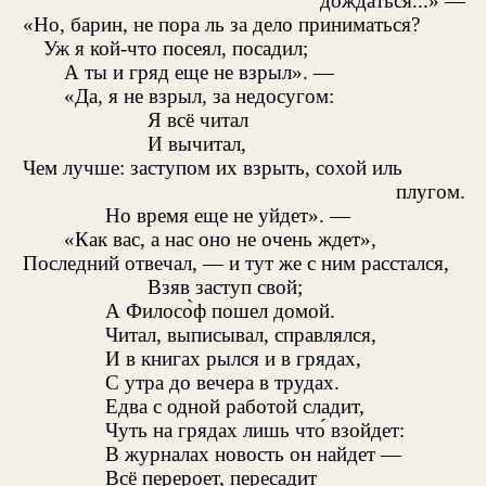
дождаться...» —
«Но, барин, не пора ль за дело приниматься?
Уж я кой-что посеял, посадил;
А ты и гряд еще не взрыл». —
«Да, я не взрыл, за недосугом:
Я всё читал
И вычитал,
Чем лучше: заступом их взрыть, сохой иль
плугом.
Но время еще не уйдет». —
«Как вас, а нас оно не очень ждет»,
Последний отвечал, — и тут же с ним расстался,
Взяв заступ свой;
А Филосо̀ф пошел домой.
Читал, выписывал, справлялся,
И в книгах рылся и в грядах,
С утра до вечера в трудах.
Едва с одной работой сладит,
Чуть на грядах лишь что́ взойдет:
В журналах новость он найдет —
Всё перероет, пересадит