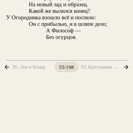
На новый лад и образец.
Какой же вылился конец?
У Огородника взошло всё и поспело:
Он с прибылью, и в шляпе дело;
А Филосо̀ф —
Без огурцов.
IX. Лев и Комар
XI. Крестьянин и Лисица
55/198