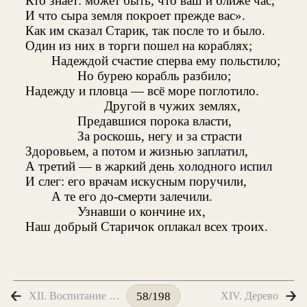
Кто знает: может быть, что ваш и ближе час,
И что сыра земля покроет прежде вас».
Как им сказал Старик, так после то и было.
Один из них в торги пошел на кораблях;
Надеждой счастие сперва ему польстило;
Но бурею корабль разбило;
Надежду и пловца — всё море поглотило.
Другой в чужих землях,
Предавшися порока власти,
За роскошь, негу и за страсти
Здоровьем, а потом и жизнью заплатил,
А третий — в жаркий день холодного испил
И слег: его врачам искусным поручили,
А те его до-смерти залечили.
Узнавши о кончине их,
Наш добрый Старичок оплакал всех троих.
XII. Воспитание Льва
XIV. Дерево
58/198