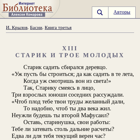
Авторы
И. Крылов
.
Басни
.
Книга третья
XIII
СТАРИК И ТРОЕ МОЛОДЫХ
Старик садить сбирался деревцо.
«Уж пусть бы строиться; да как садить в те лета,
Когда уж смотришь вон из света!»
Так, Старику смеясь в лицо,
Три взрослых юноши соседних рассуждали.
«Чтоб плод тебе твои труды желанный дали,
То надобно, чтоб ты два века жил.
Неужли будешь ты второй Мафусаил?
Оставь, старинушка, свои работы:
Тебе ли затевать столь дальние расчеты?
Едва ли для тебя текущий верен час?