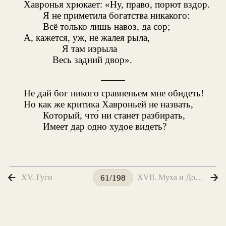
Хавронья хрюкает: «Ну, право, порют вздор.
Я не приметила богатства никакого:
Всё только лишь навоз, да сор;
А, кажется, уж, не жалея рыла,
Я там изрыла
Весь задний двор».
Не дай бог никого сравненьем мне обидеть!
Но как же критика Хавроньей не назвать,
Который, что́ ни станет разбирать,
Имеет дар одно худое видеть?
XV. Гуси
XVII. Муха и Дорожные
61/198