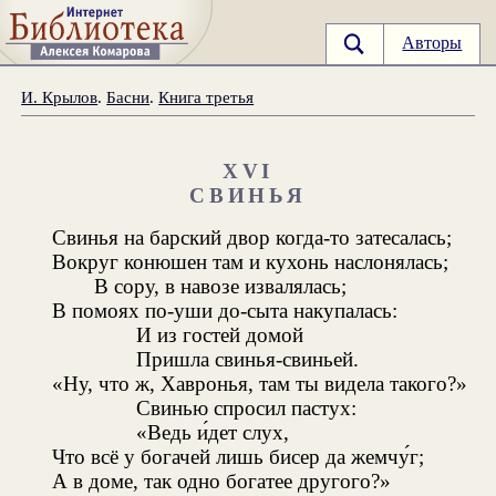
Авторы
И. Крылов
.
Басни
.
Книга третья
XVI
СВИНЬЯ
Свинья на барский двор когда-то затесалась;
Вокруг конюшен там и кухонь наслонялась;
В сору, в навозе извалялась;
В помоях по-уши до-сыта накупалась:
И из гостей домой
Пришла свинья-свиньей.
«Ну, что ж, Хавронья, там ты видела такого?»
Свинью спросил пастух:
«Ведь и́дет слух,
Что всё у богачей лишь бисер да жемчу́г;
А в доме, так одно богатее другого?»