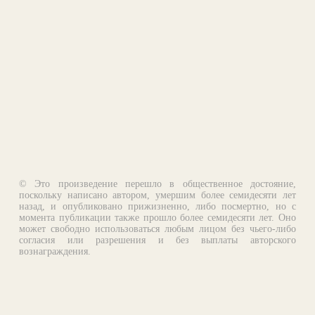
© Это произведение перешло в общественное достояние,
поскольку написано автором, умершим более семидесяти лет
назад, и опубликовано прижизненно, либо посмертно, но с
момента публикации также прошло более семидесяти лет. Оно
может свободно использоваться любым лицом без чьего-либо
согласия или разрешения и без выплаты авторского
вознаграждения.
Email:
otklik@ilibrary.ru
О библиотеке