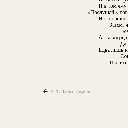
И в том ему 
«Послушай», гово
Но ты лишь 
Затем, 
Все
А ты вперед 
Да 
Едва лишь н
Со
Шалить 
XIX. Лань и Дервиш