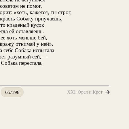
советом не помог.
рит: «хоть, кажется, ты строг,
красть Собаку приучаешь,
что краденый кусок
гда ей оставляешь.
ее хоть меньше бей,
кражу отнимай у ней».
а себе Собака испытала
вет разумный сей, —
Собака перестала.
XXI. Орел и Крот
65/198