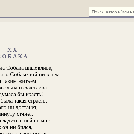
XX
СОБАКА
ла Собака шаловлива,
ыло Собаке той ни в чем:
ы таким житьем
вольна и счастлива
думала бы красть!
была такая страсть:
ого ни достанет,
инуту стянет.
сладить с ней не мог,
 он ни бился,
иятель не вступился