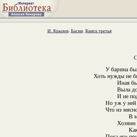
И. Крылов
.
Басни
.
Книга третья
У барина бы
Хоть нужды не б
Иная б
Выла до
И не по
Но уж у ней 
Что́ из мясн
В м
Хозяин 
Как
Пока его пр