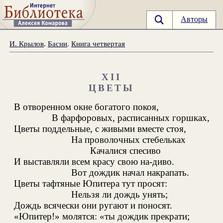
Авторы
И. Крылов
.
Басни
.
Книга четвертая
XII
ЦВЕТЫ
В отворенном окне богатого покоя,
В фарфоровых, расписанных горшках,
Цветы поддельные, с живыми вместе стоя,
На проволочных стебельках
Качалися спесиво
И выставляли всем красу свою на-диво.
Вот дождик начал накрапать.
Цветы тафтяные Юпитера тут просят:
Нельзя ли дождь унять;
Дождь всячески они ругают и поносят.
«Юпитер!» молятся: «ты дождик прекрати;