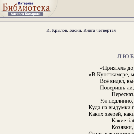
И. Крылов
.
Басни
.
Книга четвертая
ЛЮ
«Приятель до
«В Кунсткамере, м
Всё видел, вы
Поверишь ли, 
Пересказа
Уж подлинно, 
Куда на выдумки п
Каких зверей, каки
Какие ба
Козявки,
Одни, как изумруд,