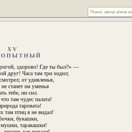
XV
БОПЫТНЫЙ
рогой, здорово! Где ты был?» —
ой друг! Часа там три ходил;
смотрел; от удивленья,
не станет ни уменья
ть тебе, ни сил.
что там чудес палата!
рирода таровата!
х там птиц я не видал!
бочки, букашки,
 мушки, таракашки!
 другие, как коралл!