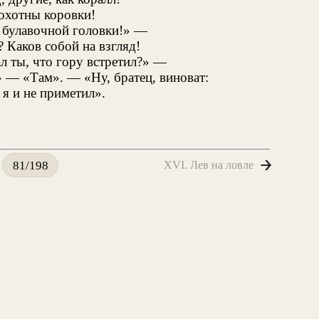
охотны коровки!
е булавочной головки!» —
? Каков собой на взгляд!
л ты, что гору встретил?» —
» — «Там». — «Ну, братец, виноват:
 я и не приметил».
XVI. Лев на ловле
81/198