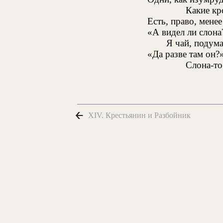
Какие кр
Есть, право, мене
«А видел ли слона
Я чай, подума
«Да разве там он?
Слона-то
XIV. Крестьянин и Разбойник