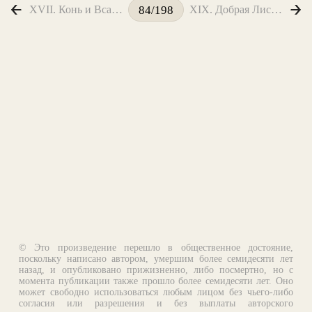
XVII. Конь и Всадник
XIX. Добрая Лисица
84/198
© Это произведение перешло в общественное достояние,
поскольку написано автором, умершим более семидесяти лет
назад, и опубликовано прижизненно, либо посмертно, но с
момента публикации также прошло более семидесяти лет. Оно
может свободно использоваться любым лицом без чьего-либо
согласия или разрешения и без выплаты авторского