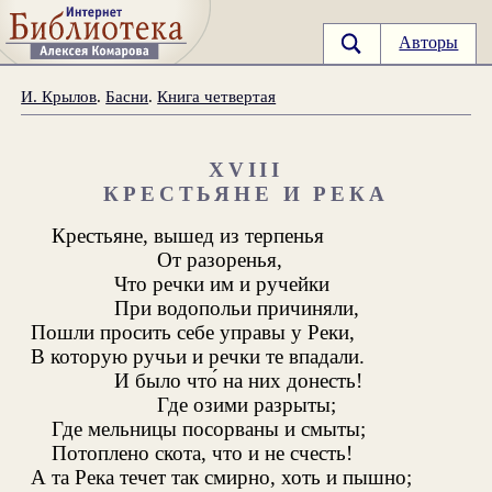
Авторы
И. Крылов
.
Басни
.
Книга четвертая
XVIII
КРЕСТЬЯНЕ И РЕКА
Крестьяне, вышед из терпенья
От разоренья,
Что речки им и ручейки
При водопольи причиняли,
Пошли просить себе управы у Реки,
В которую ручьи и речки те впадали.
И было что́ на них донесть!
Где озими разрыты;
Где мельницы посорваны и смыты;
Потоплено скота, что и не счесть!
А та Река течет так смирно, хоть и пышно;