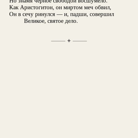
Но знамя черное свободой восшумело.
Как Аристогитон, он миртом меч обвил,
Он в сечу ринулся — и, падши, совершил
Великое, святое дело.
✦