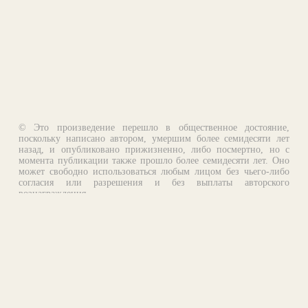
© Это произведение перешло в общественное достояние,
поскольку написано автором, умершим более семидесяти лет
назад, и опубликовано прижизненно, либо посмертно, но с
момента публикации также прошло более семидесяти лет. Оно
может свободно использоваться любым лицом без чьего-либо
согласия или разрешения и без выплаты авторского
вознаграждения.
Email:
otklik@ilibrary.ru
О библиотеке
Реклама на сайте
©1996—2026 Алексей Комаров. Подборка произведений,
оформление, программирование.