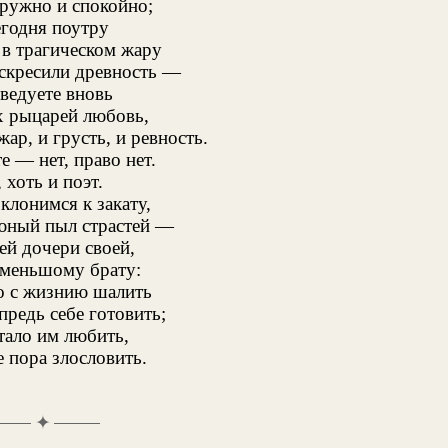
дружно и спокойно;
егодня поутру
 в трагическом жару
скресили древность —
ведуете вновь
 рыцарей любовь,
ар, и грусть, и ревность.
 — нет, право нет.
 хоть и поэт.
клонимся к закату,
юный пыл страстей —
ей дочери своей,
 меньшому брату:
 с жизнию шалить
предь себе готовить;
тало им любить,
 пора злословить.
✦