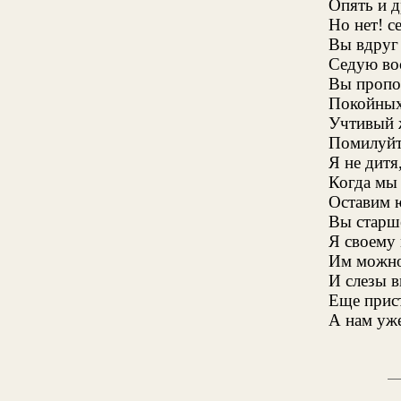
Опять и 
Но нет! с
Вы вдруг
Седую во
Вы пропо
Покойных
Учтивый ж
Помилуйте
Я не дитя,
Когда мы 
Оставим 
Вы старш
Я своему
Им можно
И слезы в
Еще прис
А нам уже