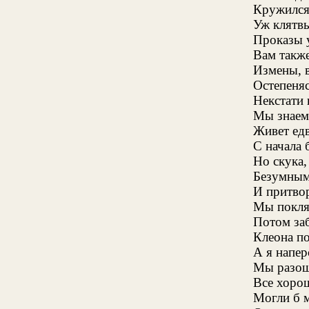
Кружился 
Уж клятв
Проказы 
Вам такж
Измены, в
Остепеняс
Некстати 
Мы знаем
Живет едв
С начала 
Но скука,
Безумным
И притво
Мы поклял
Потом за
Клеона п
А я напе
Мы разош
Все хоро
Могли б м