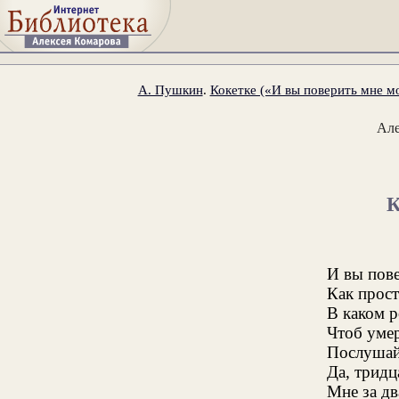
А. Пушкин
.
Кокетке («И вы поверить мне мо
Ал
И вы пове
Как прос
В каком 
Чтоб умер
Послушайт
Да, тридц
Мне за дв