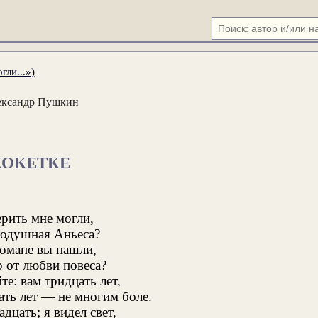
гли...»)
ександр Пушкин
КОКЕТКЕ
рить мне могли,
тодушная Аньеса?
романе вы нашли,
 от любви повеса?
е: вам тридцать лет,
ать лет — не многим боле.
адцать; я видел свет,