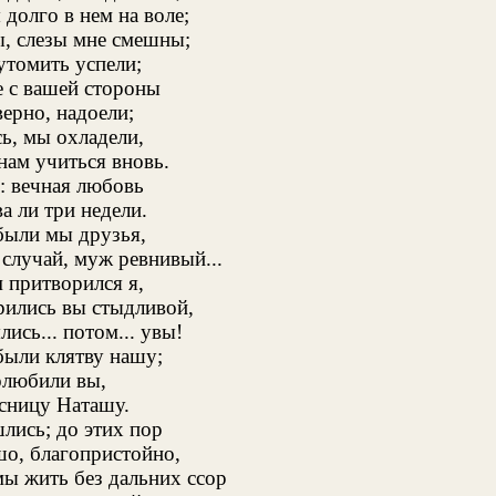
долго в нем на воле;
ы, слезы мне смешны;
утомить успели;
е с вашей стороны
ерно, надоели;
ь, мы охладели,
нам учиться вновь.
: вечная любовь
а ли три недели.
были мы друзья,
 случай, муж ревнивый...
 притворился я,
рились вы стыдливой,
ись... потом... увы!
были клятву нашу;
олюбили вы,
рсницу Наташу.
лись; до этих пор
шо, благопристойно,
ы жить без дальних ссор