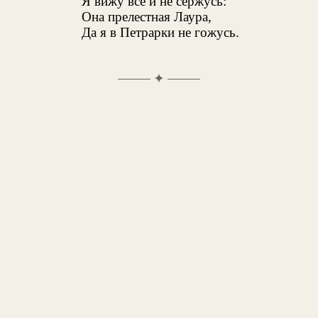
Я вижу все и не сержусь:
Она прелестная Лаура,
Да я в Петрарки не гожусь.
✦