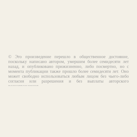
© Это произведение перешло в общественное достояние,
поскольку написано автором, умершим более семидесяти лет
назад, и опубликовано прижизненно, либо посмертно, но с
момента публикации также прошло более семидесяти лет. Оно
может свободно использоваться любым лицом без чьего-либо
согласия или разрешения и без выплаты авторского
вознаграждения.
Email:
otklik@ilibrary.ru
О библиотеке
Реклама на сайте
©1996—2026 Алексей Комаров. Подборка произведений,
оформление, программирование.