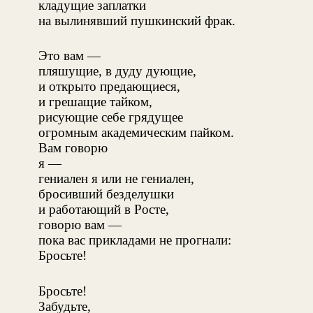
кладущие заплатки
на вылинявший пушкинский фрак.
Это вам —
пляшущие, в дуду дующие,
и открыто предающиеся,
и грешащие тайком,
рисующие себе грядущее
огромным академическим пайком.
Вам говорю
я —
гениален я или не гениален,
бросивший безделушки
и работающий в Росте,
говорю вам —
пока вас прикладами не прогнали:
Бросьте!
Бросьте!
Забудьте,