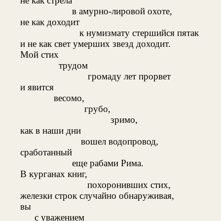
не как стрела
в амурно-лировой охоте,
не как доходит
к нумизмату стершийся пятак
и не как свет умерших звезд доходит.
Мой стих
трудом
громаду лет прорвет
и явится
весомо,
грубо,
зримо,
как в наши дни
вошел водопровод,
сработанный
еще рабами Рима.
В курганах книг,
похоронивших стих,
железки строк случайно обнаруживая,
вы
с уважением