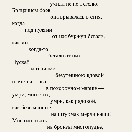
учили не по Гегелю.
Бряцанием боев
она врывалась в стих,
когда
под пулями
от нас буржуи бегали,
как мы
когда-то
бегали от них.
Пускай
за гениями
безутешною вдовой
плетется слава
в похоронном марше —
умри, мой стих,
умри, как рядовой,
как безымянные
на штурмах мерли наши!
Мне наплевать
на бронзы многопудье,