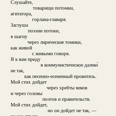
Слушайте,
товарищи потомки,
агитатора,
горлана-главаря.
Заглуша
поэзии потоки,
я шагну
через лирические томики,
как живой
с живыми говоря.
Я к вам приду
в коммунистическое далеко́
не так,
как песенно-есененный провитязь.
Мой стих дойдет
через хребты веков
и через головы
поэтов и правительств.
Мой стих дойдет,
но он дойдет не так, —