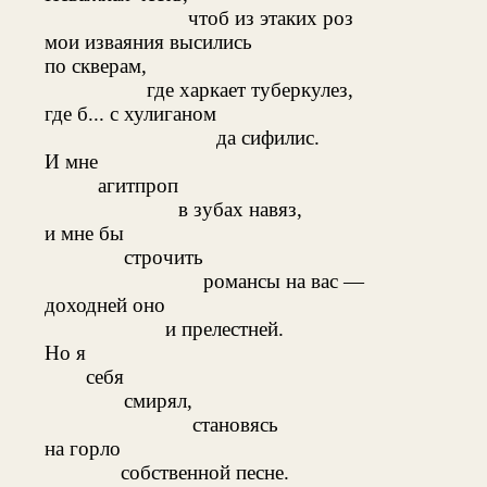
чтоб из этаких роз
мои изваяния высились
по скверам,
где харкает туберкулез,
где б... с хулиганом
да сифилис.
И мне
агитпроп
в зубах навяз,
и мне бы
строчить
романсы на вас —
доходней оно
и прелестней.
Но я
себя
смирял,
становясь
на горло
собственной песне.