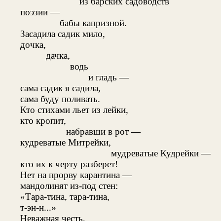
из барских садоводств
поэзии —
бабы капризной.
Засадила садик мило,
дочка,
дачка,
водь
и гладь —
сама садик я садила,
сама буду поливать.
Кто стихами льет из лейки,
кто кропит,
набравши в рот —
кудреватые Митрейки,
мудреватые Кудрейки —
кто их к черту разберет!
Нет на прорву карантина —
мандолинят из-под стен:
«Тара-тина, тара-тина,
т-эн-н...»
Неважная честь,