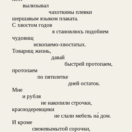
вылизывал
чахоткины плевки
шершавым языком плаката.
С хвостом годов
я становлюсь подобием
чудовищ
ископаемо-хвостатых.
Товарищ жизнь,
давай
быстрей протопаем,
протопаем
по пятилетке
дней остаток.
Мне
и рубля
не накопили строчки,
краснодеревщики
не слали мебель на́ дом.
И кроме
свежевымытой сорочки,