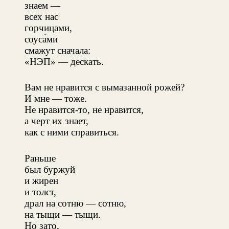
знаем —
всех нас
горчицами,
соуса̀ми
смажут сначала:
«НЭП» — дескать.
Вам не нравится с вымазанной рожей?
И мне — тоже.
Не нравится-то, не нравится,
а черт их знает,
как с ними справиться.
Раньше
был буржуй
и жирен
и толст,
драл на сотню — сотню,
на тыщи — тыщи.
Но зато,