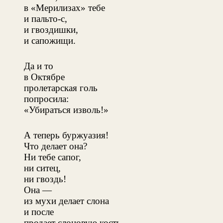
в «Мерилизах» тебе
и пальто-с,
и гвоздишки,
и сапожищи.
Да и то
в Октябре
пролетарская голь
попросила:
«Убираться изволь!»
А теперь буржуазия!
Что делает она?
Ни тебе сапог,
ни ситец,
ни гвоздь!
Она —
из мухи делает слона
и после
продает слоновую кость.