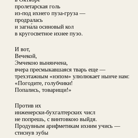
пролетарская голь
из-под ихнего пуза-груза —
продралась
и загна́ла осиновый кол
в кругосветное ихнее пузо.
И вот,
Вечекой,
Эмчекою вынянчена,
вчера пресмыкавшаяся тварь еще —
трехэтажным «нэпом» улюлюкает нынче нам:
«Погодите, голубчики!
Попались, товарищи!»
Против их
инженерски-бухгалтерских числ
не попрешь, с винтовкою выйдя.
Продувным арифметикам ихним учись —
стиснув зубы