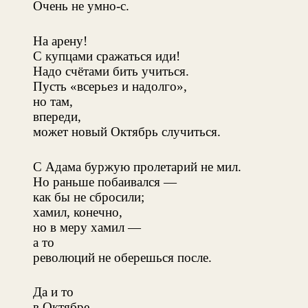
Очень не умно-с.
На арену!
С купцами сражаться иди!
Надо счётами бить учиться.
Пусть «всерьез и надолго»,
но там,
впереди,
может новый Октябрь случиться.
С Адама буржую пролетарий не мил.
Но раньше побаивался —
как бы не сбросили;
хамил, конечно,
но в меру хамил —
а то
революций не оберешься после.
Да и то
в Октябре