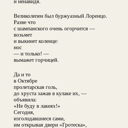
и ненавидя.
Великолепен был буржуазный Лоренцо.
Разве что
с шампанского очень огорчится —
возьмет
и выкинет коленце:
нос
— и только! —
вымажет горчицей.
Да и то
в Октябре
пролетарская голь,
до хруста зажав в кулаке их, —
объявила:
«Не буду в лакеях!»
Сегодня,
изголодавшиеся сами,
им открывая двери «Гротеска»,