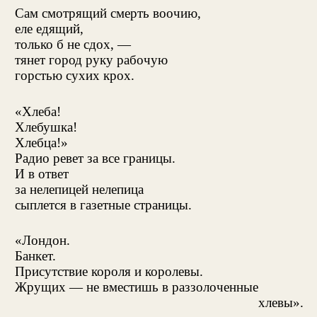
Сам смотрящий смерть воочию,
еле едящий,
только б не сдох, —
тянет город руку рабочую
горстью сухих крох.
«Хлеба!
Хлебушка!
Хлебца!»
Радио ревет за все границы.
И в ответ
за нелепицей нелепица
сыплется в газетные страницы.
«Лондон.
Банкет.
Присутствие короля и королевы.
Жрущих — не вместишь в раззолоченные
хлевы».