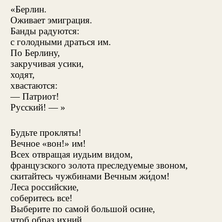
«Берлин.
Оживает эмиграция.
Банды радуются:
с голодными драться им.
По Берлину,
закручивая усики,
ходят,
хвастаются:
— Патриот!
Русский! — »
Будьте прокляты!
Вечное «вон!» им!
Всех отвращая иудьим видом,
французского золота преследуемые звоном,
скитайтесь чужбинами Вечным жи́дом!
Леса российские,
соберитесь все!
Выберите по самой большой осине,
чтоб образ ихний