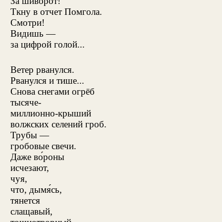
За шиворот!
Ткну в отчет Помгола.
Смотри!
Видишь —
за цифрой голой...
Ветер рванулся.
Рванулся и тише...
Снова снегами огрёб
тысяче-
миллионно-крыший
волжских селений гроб.
Трубы —
гробовые свечи.
Даже во́роны
исчезают,
чуя,
что, дымя́сь,
тянется
слащавый,