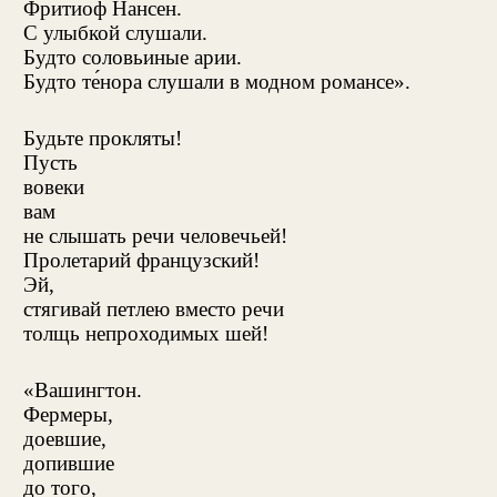
Фритиоф Нансен.
С улыбкой слушали.
Будто соловьиные арии.
Будто те́нора слушали в модном романсе».
Будьте прокляты!
Пусть
вовеки
вам
не слышать речи человечьей!
Пролетарий французский!
Эй,
стягивай петлею вместо речи
толщь непроходимых шей!
«Вашингтон.
Фермеры,
доевшие,
допившие
до того,