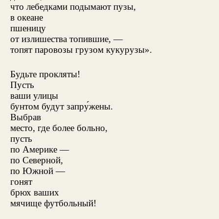
что лебедками подымают пузы,
в океане
пшеницу
от излишества топившие, —
топят паровозы грузом кукурузы».
Будьте прокляты!
Пусть
ваши улицы
бунтом будут запру́жены.
Выбрав
место, где более больно,
пусть
по Америке —
по Северной,
по Южной —
гонят
брюх ваших
мячище футбольный!