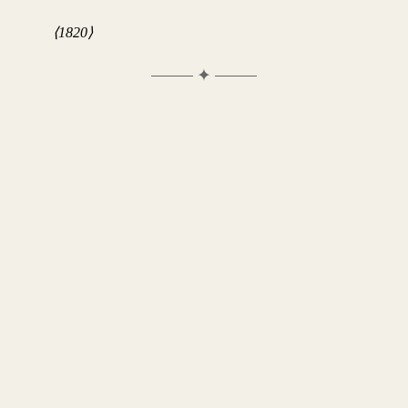
⟨1820⟩
✦