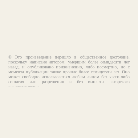
© Это произведение перешло в общественное достояние,
поскольку написано автором, умершим более семидесяти лет
назад, и опубликовано прижизненно, либо посмертно, но с
момента публикации также прошло более семидесяти лет. Оно
может свободно использоваться любым лицом без чьего-либо
согласия или разрешения и без выплаты авторского
вознаграждения.
Email:
otklik@ilibrary.ru
О библиотеке
Реклама на сайте
©1996—2026 Алексей Комаров. Подборка произведений,
оформление, программирование.