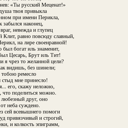
снев: «Ты русский Меценат!»
 душа твоя привыкла
енном при имени Перикла,
к забылся наконец,
враг, невежда и глупец
й Клит, равно повсюду славный,
Перикл, на лире своенравной!
о был богат иль знаменит,
был Цесарь, Брут иль Тит!
ли я чрез то желанной цели?
как видишь, без шинели;
е тобою ремесло
 стыд мне принесло!
... его, скажу неложно,
, что поделиться можно.
 любезный друг, оно
 от неба суждено.
ез сей всевышнего помоги
уд привязчивый и строгий,
ки, и колкость эпиграмм,