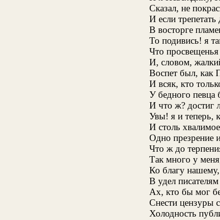
Сказал, не покра
И если трепетать
В восторге плам
То подивись! я та
Что просвещенья 
И, словом, жалки
Воспет был, как 
И всяк, кто тольк
У бедного певца 
И что ж? достиг 
Увы! я и теперь, 
И столь хвалимо
Одно презрение и
Что ж до терпения
Так много у меня
Ко благу нашему,
В удел писателям
Ах, кто бы мог б
Снести цензуры с
Холодность публи