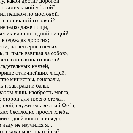
у, какой достиг дорогой
 приятель мой убогой?
дил пешком по мостовой,
, с поникшей головой?
 нередко даже пищи,
женик или последний нищий!
 в одеждах дорогих;
кой, на четверне гнедых
ь, и, пыль взвивая за собою,
остью киваешь головою!
ладетельных князей,
борище отличнейших людей.
тве министры, генералы,
ь и завтраки и балы;
варом лишь изобресть могла,
х сторон для твоего стола...
 твой, служитель верный Феба,
ихах бесплодно просит хлеба.
нии с дней юных проведя,
 ладу не научился я...
о, скажи мне, ради бога?