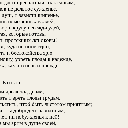
то дают превратный толк словам,
ов не дельное сужденье,
 душ, и зависти шипенье,
ань помесячных вралей,
ор в кругу невежд-судей,
тех, которые готовы
ть протекших лет оковы!
 я, куда ни посмотрю,
и и беспокойства зрю;
сношу, узреть плоды в надежде,
х, как и теперь и прежде.
Богач
м давая ход делам,
ать и зреть плоды трудам.
ьстить, чтоб быть льстецом приятным;
ал ты добродетель знатным,
нет, ни побужденья к ней!
бя мы зрим в душе своей,