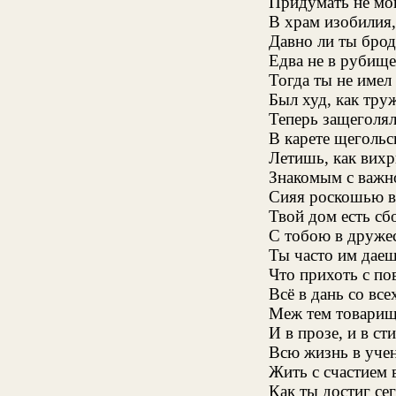
Придумать не мог
В храм изобилия,
Давно ли ты бро
Едва не в рубище
Тогда ты не имел
Был худ, как тру
Теперь защеголял
В карете щегольс
Летишь, как вихр
Знакомым с важн
Сияя роскошью в
Твой дом есть с
С тобою в дружес
Ты часто им даеш
Что прихоть с по
Всё в дань со все
Меж тем товарищ
И в прозе, и в ст
Всю жизнь в уче
Жить с счастием в
Как ты достиг сег