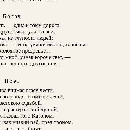
Богач
ить — одна к тому дорога!
друг, бывал уже на ней,
кал из глупости людей;
тва — лесть, уклончивость, терпенье
холодное презренье...
о мной, узнав короче свет, —
частию пути другого нет.
Поэт
тва внимая гласу чести,
ло я видел в низкой лести,
жестокою судьбой,
ал с растерзанной душой;
их назвал того Катоном,
, как низкий раб, пред троном.
 то, что он богат,