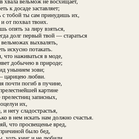
 хвала вельмож не восхищает,
ть к досаде заставляет;
 с тобой ты сам принудишь их,
 и от похвал твоих.
шь опять за лиру взяться,
егда долг первый твой — стараться
 вельможах выхвалять,
ть искусно потакать.
, что наживаться в моде,
ивет добычею в природе;
ид унынием зови;
— царицею любви.
я почти погиб в пучине,
прелестнейшей картине
 прелестниц записных,
поцелуи их,
 и негу сладострастья,
ько в нем искать нам должно счастья.
й, что просвещенье вред,
 причиной было бед,
, хоть книг и не любили,