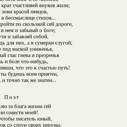
о крат счастливей внуков жили;
 зови красой певцов,
в бессмыслице стихов...
пройти по скользкой сей дороге,
 и нем и забывай о боге;
ти и забавляй собой,
дь для них, а в сумерки слугой;
 под маской униженья,
ай глас гнева и презренья
ь и боле что-нибудь,
вши, что это к счастью путь!
, ты будешь всем приятен,
, и точно так же знатен...
Поэт
плю за блага жизни сей
ни совести моей!
 чтобы писатель юный,
ок со струн своих перуны,