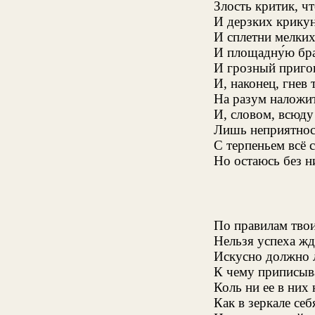
Злость критик, ч
И дерзких крикун
И сплетни мелких
И площадну́ю бр
И грозный пригов
И, наконец, гнев 
На разум наложи
И, словом, всюду
Лишь неприятност
С терпеньем всё 
Но остаюсь без ни
По правилам твои
Нельзя успеха жд
Искусно должно л
К чему приписыв
Коль ни ее в них 
Как в зеркале се