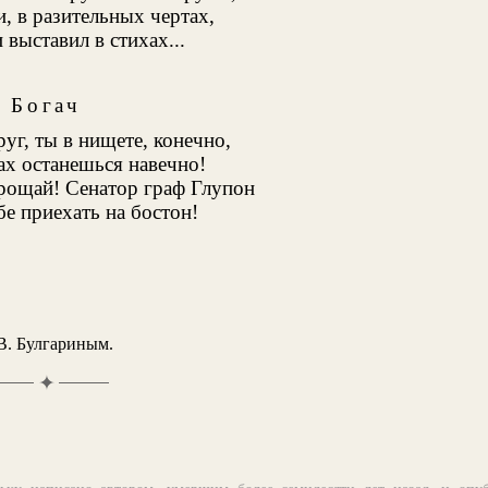
 в разительных чертах,
 выставил в стихах...
Богач
руг, ты в нищете, конечно,
ах останешься навечно!
прощай! Сенатор граф Глупон
бе приехать на бостон!
В. Булгариным.
✦