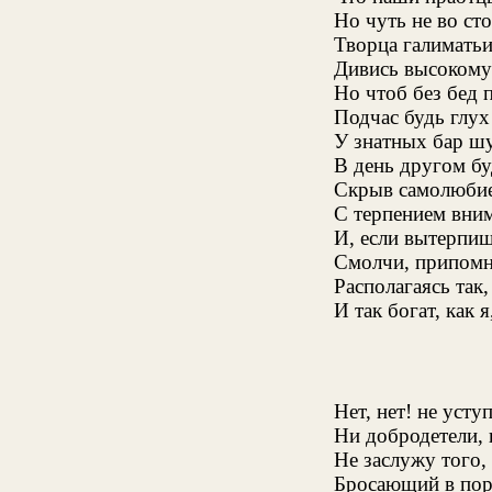
Но чуть не во ст
Творца галиматьи
Дивись высокому 
Но чтоб без бед 
Подчас будь глух
У знатных бар шу
В день другом бу
Скрыв самолюбие
С терпением вним
И, если вытерпиш
Смолчи, припомни
Располагаясь так
И так богат, как я
Нет, нет! не усту
Ни добродетели, 
Не заслужу того,
Бросающий в пор