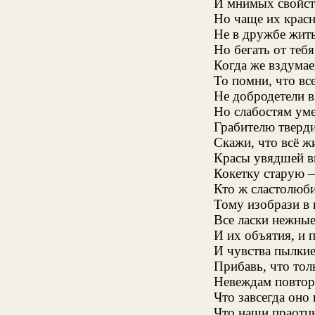
И мнимых свойств
Но чаще их красне
Не в дружбе жить
Но бегать от тебя
Когда же вздумае
То помни, что вс
Не добродетели в
Но слабостям уме
Грабителю тверди
Скажи, что всё ж
Красы увядшей в
Кокетку старую 
Кто ж сластолюби
Тому изобрази в 
Все ласки нежные
И их объятия, и 
И чувства пылкие,
Прибавь, что тол
Невеждам повторя
Что завсегда оно
Что наши праотцы