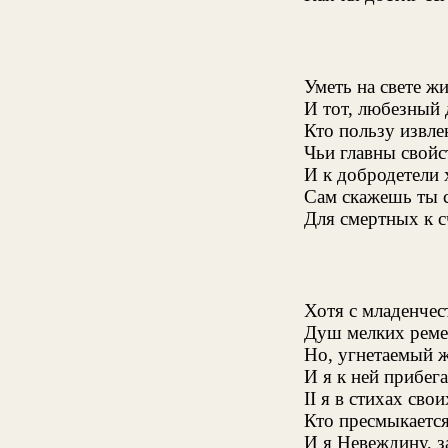
Уметь на свете ж
И тот, любезный 
Кто пользу извле
Чьи главны свойс
И к добродетели 
Сам скажешь ты с
Для смертных к с
Хотя с младенчес
Душ мелких ремес
Но, угнетаемый 
И я к ней прибег
II я в стихах сво
Кто пресмыкается
И я Невеждину, за