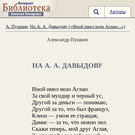
Авторы
А. Пушкин
.
На А. А. Давыдову («Иной имел мою Аглаю...»)
Александр Пушкин
НА А. А. ДАВЫДОВУ
Иной имел мою Аглаю
За свой мундир и черный ус,
Другой за деньги — понимаю,
Другой за то, что был француз,
Клеон — умом ее стращая,
Дамис — за то, что нежно пел.
Скажи теперь, мой друг Аглая,