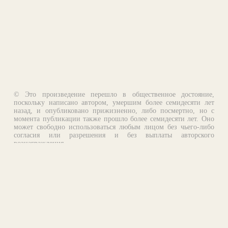
© Это произведение перешло в общественное достояние,
поскольку написано автором, умершим более семидесяти лет
назад, и опубликовано прижизненно, либо посмертно, но с
момента публикации также прошло более семидесяти лет. Оно
может свободно использоваться любым лицом без чьего-либо
согласия или разрешения и без выплаты авторского
вознаграждения.
Email:
otklik@ilibrary.ru
О библиотеке
Реклама на сайте
©1996—2026 Алексей Комаров. Подборка произведений,
оформление, программирование.