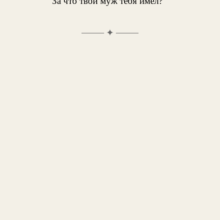
За что твой муж тебя имел?
✦