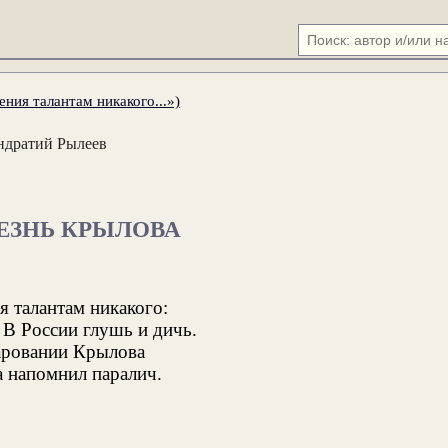
ния талантам никакого...»)
ндратий Рылеев
ЕЗНЬ КРЫЛОВА
я талантам никакого:
В России глушь и дичь.
аровании Крылова
а напомнил паралич.