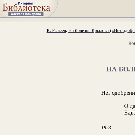
К. Рылеев
.
На болезнь Крылова («Нет одобре
Ко
НА БОЛ
Нет одобрени
О д
Едв
1823