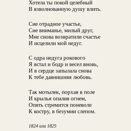
Хотела ты покой целебный
В взволнованную душу влить.
Сие отрадное участье,
Сие вниманье, милый друг,
Мне снова возвратили счастье
И исцелили мой недуг.
С одра недуга рокового
Я встал и бодр и весел вновь,
И в сердце запылала снова
К тебе давнишняя любовь.
Так мотылек, порхая в поле
И крылья опалив огнем,
Опять стремится поневоле
К костру, в безумии слепом.
1824 или 1825