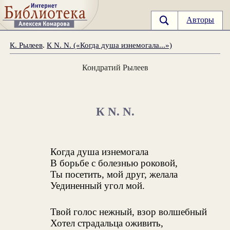
Авторы
К. Рылеев
.
К N. N. («Когда душа изнемогала...»)
Кондратий Рылеев
К N. N.
Когда душа изнемогала
В борьбе с болезнью роковой,
Ты посетить, мой друг, желала
Уединенный угол мой.
Твой голос нежный, взор волшебный
Хотел страдальца оживить,