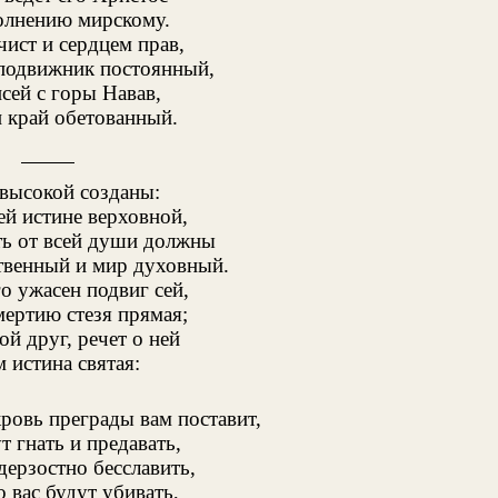
олнению мирскому.
ист и сердцем прав,
подвижник постоянный,
сей с горы Навав,
н край обетованный.
высокой созданы:
ей истине верховной,
ь от всей души должны
твенный и мир духовный.
о ужасен подвиг сей,
мертию стезя прямая;
ой друг, речет о ней
 истина святая:
кровь преграды вам поставит,
т гнать и предавать,
дерзостно бесславить,
 вас будут убивать,