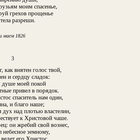
узьям моим спасенье,
руй грехов прощенье
 тела разреши.
и маем 1826
3
, как внятен голос твой,
ен и сердцу сладок:
л душе моей покой
ные привел в порядок.
стос спаситель нам один,
ина, и благо наше;
м дух над плотью властелин,
ествует к Христовой чаше.
ц: он жребий свой вознес,
 небесное земному,
, ведет его Христос