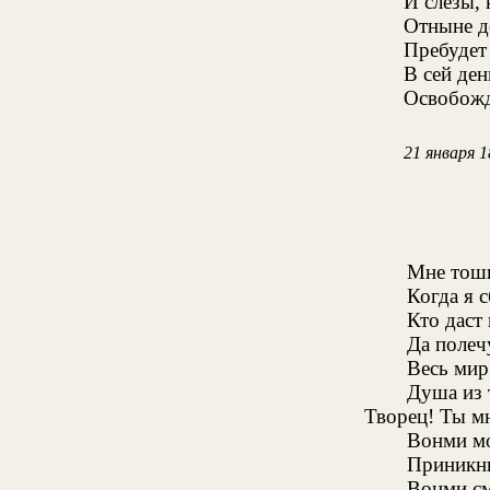
И слезы, 
Отныне д
Пребудет
В сей де
Освобожд
21 января 1
Мне тошн
Когда я 
Кто даст
Да полеч
Весь мир
Душа из т
Творец! Ты м
Вонми мо
Приникни
Вонми с