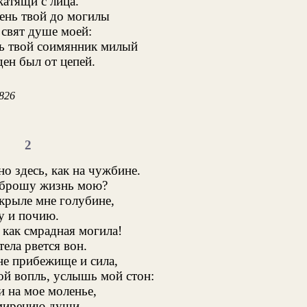
катящи с лица.
ень твой до могилы
 свят душе моей:
нь твой соимянник милый
ен был от цепей.
826
2
о здесь, как на чужбине.
сброшу жизнь мою?
 крыле мне голубине,
у и почию.
 как смрадная могила!
ела рвется вон.
не прибежище и сила,
й вопль, услышь мой стон:
 на мое моленье,
мирению души,