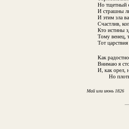
Но тщетный с
И страшны ль
И этим зла в
Счастлив, ко
Кто истины з
Тому венец, 
Тот царствия
Как радостно
Внимаю я сто
И, как орел,
Но плот
Май или июнь 1826