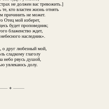
трах не должен вас тревожить.]
 те, кто властен жизнь отнять
ам причинить не может.
го Отец мой изберет,
десь будет проповедник;
того блаженство ждет,
 небесного наследник».
, о друг любезный мой,
ль сладкому глаголу
 на небо рвусь душой,
ью увлекаюсь долу.
✦