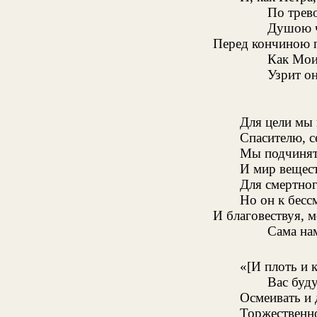
По трев
Душою ч
Перед кончиною 
Как Мои
Узрит о
Для цели мы 
Спасителю, с
Мы подчинят
И мир вещес
Для смертног
Но он к бесс
И благовествуя, м
Сама нам
«[И плоть и 
Вас буду
Осмеивать и 
Торжественно