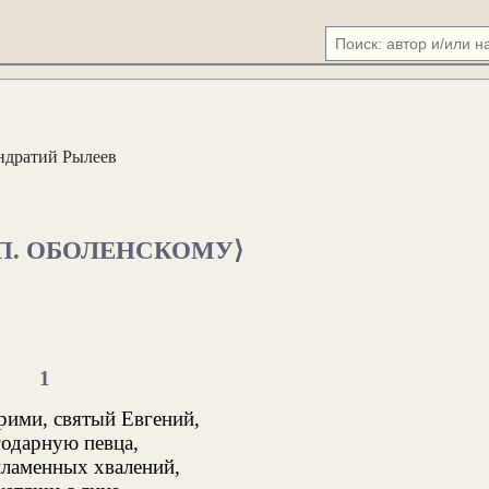
ндратий Рылеев
 П. ОБОЛЕНСКОМУ⟩
1
рими, святый Евгений,
годарную певца,
пламенных хвалений,