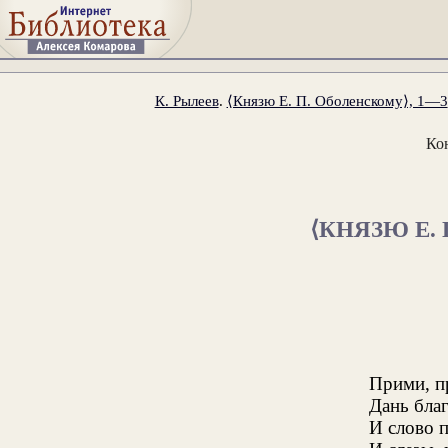
К. Рылеев
.
⟨Князю Е. П. Оболенскому⟩, 1—3
Ко
⟨КНЯЗЮ Е.
Прими, п
Дань бла
И слово 