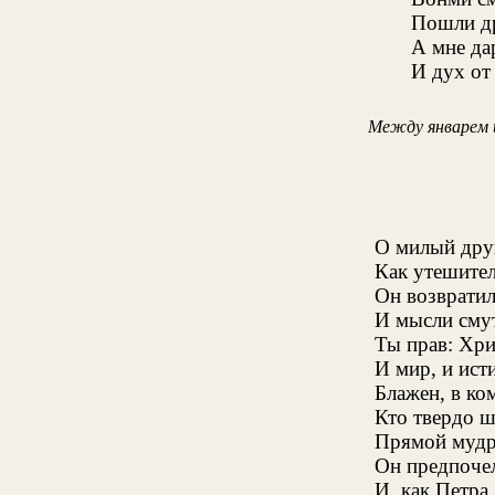
Пошли др
А мне да
И дух от
Между январем 
О милый друг
Как утешител
Он возврати
И мысли смут
Ты прав: Хри
И мир, и ист
Блажен, в ко
Кто твердо ш
Прямой мудре
Он предпочел
И, как Петра