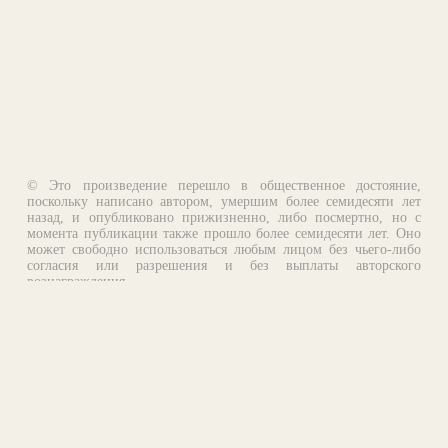
© Это произведение перешло в общественное достояние,
поскольку написано автором, умершим более семидесяти лет
назад, и опубликовано прижизненно, либо посмертно, но с
момента публикации также прошло более семидесяти лет. Оно
может свободно использоваться любым лицом без чьего-либо
согласия или разрешения и без выплаты авторского
вознаграждения.
Email:
otklik@ilibrary.ru
О библиотеке
Реклама на сайте
©1996—2026 Алексей Комаров. Подборка произведений,
оформление, программирование.