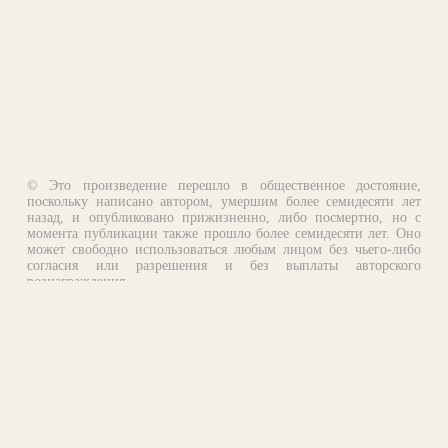
© Это произведение перешло в общественное достояние,
поскольку написано автором, умершим более семидесяти лет
назад, и опубликовано прижизненно, либо посмертно, но с
момента публикации также прошло более семидесяти лет. Оно
может свободно использоваться любым лицом без чьего-либо
согласия или разрешения и без выплаты авторского
вознаграждения.
Email:
otklik@ilibrary.ru
О библиотеке
Реклама на сайте
©1996—2026 Алексей Комаров. Подборка произведений,
оформление, программирование.