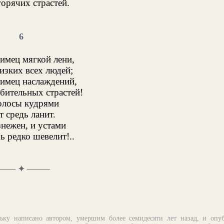
горячих страстей.
6
имец мягкой лени,
изких всех людей;
имец наслаждений,
бительных страстей!
олосы кудрями
 средь ланит.
нежен, и устами
 редко шевелит!..
✦
ьку написано автором, умершим более семидесяти лет назад, и опу