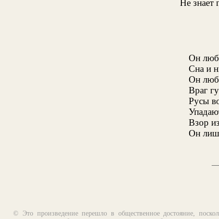
Не знает 
Он люб
Сна и н
Он люб
Враг гу
Русы в
Упадают
Взор из
Он лишь
© Это произведение перешло в общественное достояние, поскол