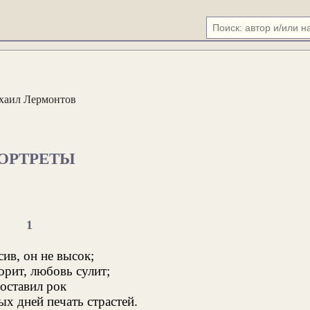
хаил Лермонтов
ОРТРЕТЫ
1
сив, он не высок;
орит, любовь сулит;
 оставил рок
х дней печать страстей.