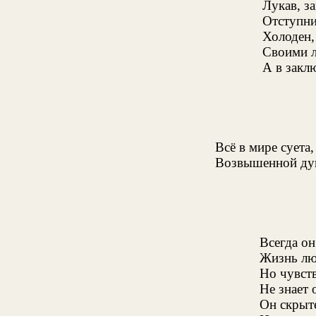
Лукав, за
Отступни
Холоден,
Своими л
А в закл
Всё в мире суета,
Возвышенной душ
Всегда он
Жизнь лю
Но чувств
Не знает 
Он скрыте