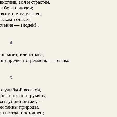
вистлив, зол и страстен,
к бога и людей;
 всем почти ужасен,
асками опасен,
ючение — злодей!..
4
 он мнит, или отрава,
и предмет стремленья — слава.
5
 с улыбкой веселой,
бит и юность румяну,
а глубоки питает, —
он тайны природы.
н всегда, постоянен;