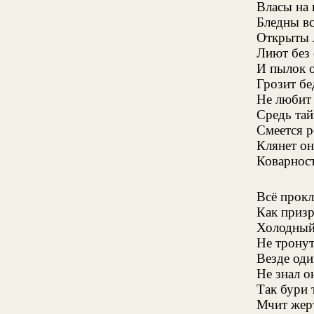
Власы на 
Бледны вс
Открыты л
Лиют без 
И пылок о
Грозит бе
Не любит 
Средь тай
Смеется р
Клянет он
Коварност
Всё прокл
Как приз
Холодный
Не тронут
Везде оди
Не знал о
Так бури 
Мчит жерт