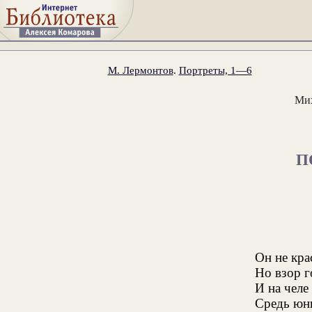
М. Лермонтов
.
Портреты, 1—6
Ми
П
Он не кра
Но взор г
И на челе
Средь юны