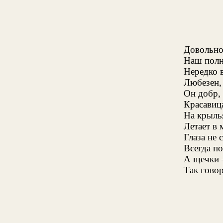
Довольно
Наш полн
Нередко в
Любезен, 
Он добр,
Красавиц
На крыль
Летает в 
Глаза не
Всегда по
А щечки 
Так гово