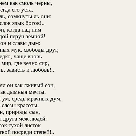
нем как смоль черны,
егда его уста,
ь, сомкнуты ль они:
слов язык богов!..
н, когда над ним
дой перун земной!
он и славы дым:
ных мук, свободы друг,
едко, чаще вновь
 мир, где вечно сир,
ь, зависть и любовь!..
ял он как лживый сон,
рак дымныя мечты.
 ум, средь мрачных дум,
 слезы красоты.
н, природы сын,
н друга меж людей:
ток сухой листок
вой посреди степей!..