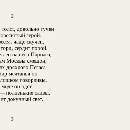
2
 толст, довольно тучен
овесистый герой.
есел, чаще скучен,
горд, сердит порой.
 член нашего Парнаса,
ам Москвы смешон,
ях дряхлого Пегаса
мир мечтанья он.
 слишком говорливы,
 моде он одет.
— полненькие сливы,
рит докучный свет.
3