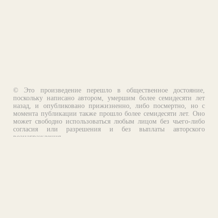
© Это произведение перешло в общественное достояние,
поскольку написано автором, умершим более семидесяти лет
назад, и опубликовано прижизненно, либо посмертно, но с
момента публикации также прошло более семидесяти лет. Оно
может свободно использоваться любым лицом без чьего-либо
согласия или разрешения и без выплаты авторского
вознаграждения.
Email:
otklik@ilibrary.ru
О библиотеке
Реклама на сайте
©1996—2026 Алексей Комаров. Подборка произведений,
оформление, программирование.