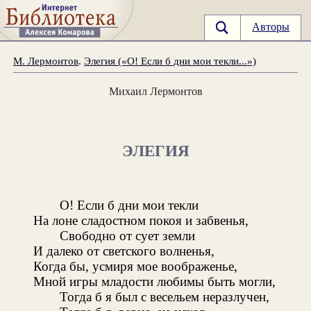
Авторы
М. Лермонтов
.
Элегия («О! Если б дни мои текли...»)
Михаил Лермонтов
ЭЛЕГИЯ
О! Если б дни мои текли
На лоне сладостном покоя и забвенья,
Свободно от сует земли
И далеко от светского волненья,
Когда бы, усмиря мое воображенье,
Мной игры младости любимы быть могли,
Тогда б я был с весельем неразлучен,