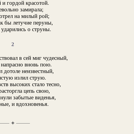
 и гордой красотой.
вольно замирала;
отрел на милый рой;
ак бы летучие перуны,
ударились о струны.
2
ствовал в сей миг чудесный,
, напрасно вновь пою.
л дотоле неизвестный,
стую излил струю.
ств высоких стало тесно,
расторгла цепь свою,
нули забытые виденья,
ные, и вдохновенья.
✦