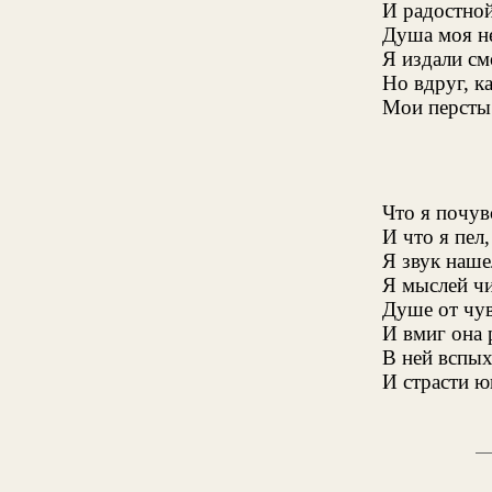
И радостной
Душа моя не
Я издали см
Но вдруг, к
Мои персты 
Что я почув
И что я пел
Я звук наше
Я мыслей чи
Душе от чув
И вмиг она 
В ней вспых
И страсти ю