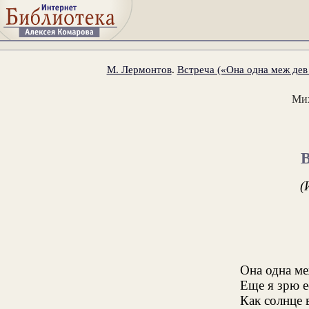
М. Лермонтов
.
Встреча («Она одна меж дев 
Ми
(
Она одна ме
Еще я зрю е
Как солнце 