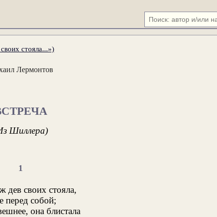
своих стояла...»)
хаил Лермонтов
ВСТРЕЧА
Из Шиллера)
1
ж дев своих стояла,
е перед собой;
вешнее, она блистала