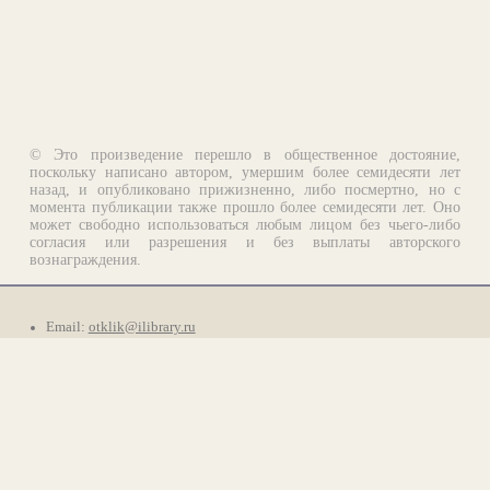
© Это произведение перешло в общественное достояние,
поскольку написано автором, умершим более семидесяти лет
назад, и опубликовано прижизненно, либо посмертно, но с
момента публикации также прошло более семидесяти лет. Оно
может свободно использоваться любым лицом без чьего-либо
согласия или разрешения и без выплаты авторского
вознаграждения.
Email:
otklik@ilibrary.ru
О библиотеке
Реклама на сайте
©1996—2026 Алексей Комаров. Подборка произведений,
оформление, программирование.