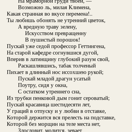
На мраморной груди твоей, —
Возможно ль, милая Климена,
Какая странная во вкусе перемена!..
Ты любишь обонять не утренний цветок,
А вредную траву зелену,
Искусством превращенну
В пушистый порошок!
Пускай уже седой профессор Геттингена,
На старой кафедре согнувшися дугой,
Вперив в латинщину глубокий разум свой,
Раскашлявшись, табак толченый
Пихает в длинный нос иссохшею рукой;
Пускай младой драгун усатый
Поутру, сидя у окна,
С остатком утреннего сна,
Из трубки пенковой дым гонит сероватый;
Пускай красавица шестидесяти лет,
У граций в отпуску и у любви в отставке,
Которой держится вся прелесть на подставке,
Которой без морщин на теле места нет,
Злословит, молится, зевает