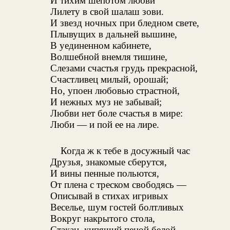
И тихим шепотом любви
Лилету в свой шалаш зови.
И звезд ночных при бледном свете,
Плывущих в дальней вышине,
В уединенном кабинете,
Волшебной внемля тишине,
Слезами счастья грудь прекрасной,
Счастливец милый, орошай;
Но, упоен любовью страстной,
И нежных муз не забывай;
Любви нет боле счастья в мире:
Люби — и пой ее на лире.
Когда ж к тебе в досужный час
Друзья, знакомые сберутся,
И вины пенные польются,
От плена с треском свободясь —
Описывай в стихах игривых
Веселье, шум гостей болтливых
Вокруг накрытого стола,
Стакан, кипящий пеной белой,