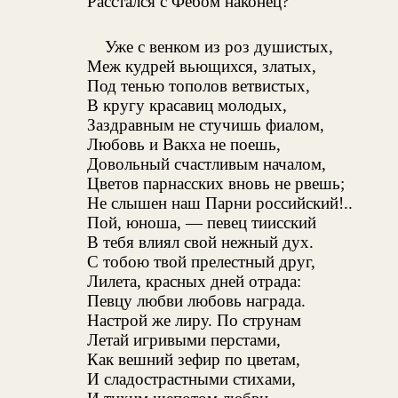
Расстался с Фебом наконец?
Уже с венком из роз душистых,
Меж кудрей вьющихся, златых,
Под тенью тополов ветвистых,
В кругу красавиц молодых,
Заздравным не стучишь фиалом,
Любовь и Вакха не поешь,
Довольный счастливым началом,
Цветов парнасских вновь не рвешь;
Не слышен наш Парни российский!..
Пой, юноша, — певец тиисский
В тебя влиял свой нежный дух.
С тобою твой прелестный друг,
Лилета, красных дней отрада:
Певцу любви любовь награда.
Настрой же лиру. По струнам
Летай игривыми перстами,
Как вешний зефир по цветам,
И сладострастными стихами,