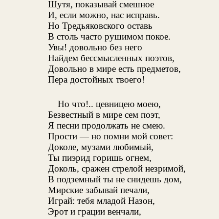
Шутя, показывай смешное
И, если можно, нас исправь.
Но Тредьяковского оставь
В столь часто рушимом покое.
Увы! довольно без него
Найдем бессмысленных поэтов,
Довольно в мире есть предметов,
Пера достойных твоего!
Но что!.. цевницею моею,
Безвестный в мире сем поэт,
Я песни продолжать не смею.
Прости — но помни мой совет:
Доколе, музами любимый,
Ты пиэрид горишь огнем,
Доколь, сражен стрелой незримой,
В подземный ты не снидешь дом,
Мирские забывай печали,
Играй: тебя младой Назон,
Эрот и грации венчали,