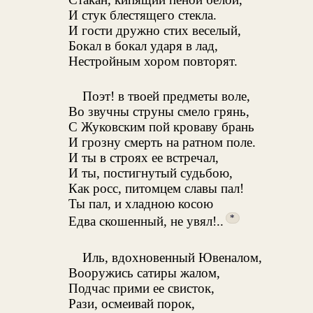
И стук блестящего стекла.
И гости дружно стих веселый,
Бокал в бокал ударя в лад,
Нестройным хором повторят.
Поэт! в твоей предметы воле,
Во звучны струны смело грянь,
С Жуковским пой кроваву брань
И грозну смерть на ратном поле.
И ты в строях ее встречал,
И ты, постигнутый судьбою,
Как росс, питомцем славы пал!
Ты пал, и хладною косою
*
Едва скошенный, не увял!..
Иль, вдохновенный Ювеналом,
Вооружись сатиры жалом,
Подчас прими ее свисток,
Рази, осмеивай порок,