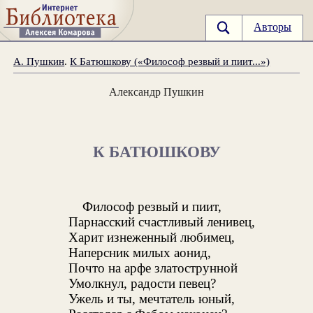
Авторы
А. Пушкин
.
К Батюшкову («Философ резвый и пиит...»)
Александр Пушкин
К БАТЮШКОВУ
Философ резвый и пиит,
Парнасский счастливый ленивец,
Харит изнеженный любимец,
Наперсник милых аонид,
Почто на арфе златострунной
Умолкнул, радости певец?
Ужель и ты, мечтатель юный,